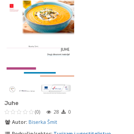
Juhe
(0)
28
0
Autor:
Biserka Šmit
Područje/sektor:
Turizam i ugostiteljstvo