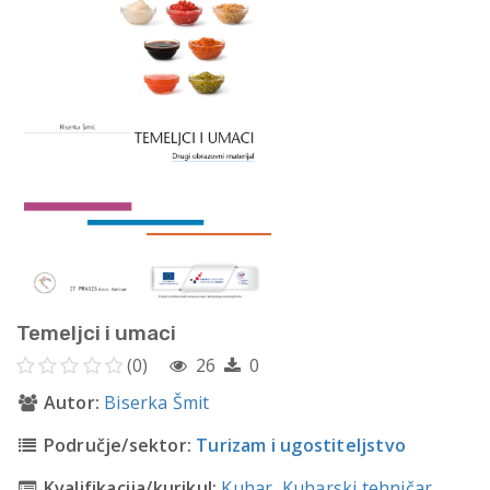
Temeljci i umaci
(0)
26
0
Autor:
Biserka Šmit
Područje/sektor:
Turizam i ugostiteljstvo
Kvalifikacija/kurikul:
Kuhar
,
Kuharski tehničar