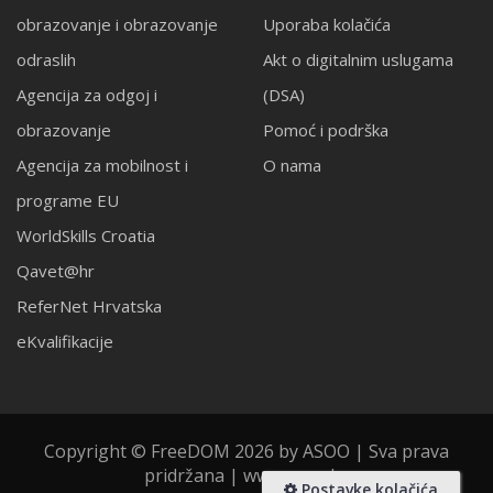
obrazovanje i obrazovanje
Uporaba kolačića
odraslih
Akt o digitalnim uslugama
Agencija za odgoj i
(DSA)
obrazovanje
Pomoć i podrška
Agencija za mobilnost i
O nama
programe EU
WorldSkills Croatia
Qavet@hr
ReferNet Hrvatska
eKvalifikacije
Copyright © FreeDOM 2026 by ASOO | Sva prava
pridržana | www.asoo.hr
Postavke kolačića