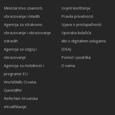
Ministarstvo znanosti,
Uvjeti korištenja
obrazovanja i mladih
Pravila privatnosti
Agencija za strukovno
Izjava o pristupačnosti
obrazovanje i obrazovanje
Uporaba kolačića
odraslih
Akt o digitalnim uslugama
Agencija za odgoj i
(DSA)
obrazovanje
Pomoć i podrška
Agencija za mobilnost i
O nama
programe EU
WorldSkills Croatia
Qavet@hr
ReferNet Hrvatska
eKvalifikacije