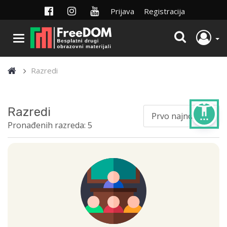
Prijava
Registracija
Razredi
settings_accessibility
Razredi
Pronađenih razreda: 5