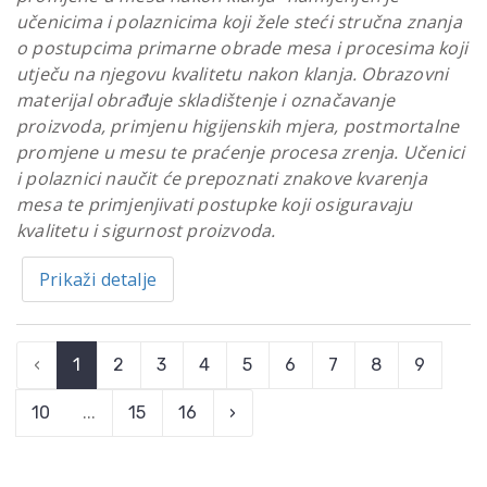
učenicima i polaznicima koji žele steći stručna znanja
o postupcima primarne obrade mesa i procesima koji
utječu na njegovu kvalitetu nakon klanja. Obrazovni
materijal obrađuje skladištenje i označavanje
proizvoda, primjenu higijenskih mjera, postmortalne
promjene u mesu te praćenje procesa zrenja. Učenici
i polaznici naučit će prepoznati znakove kvarenja
mesa te primjenjivati postupke koji osiguravaju
kvalitetu i sigurnost proizvoda.
Prikaži detalje
‹
1
2
3
4
5
6
7
8
9
10
...
15
16
›