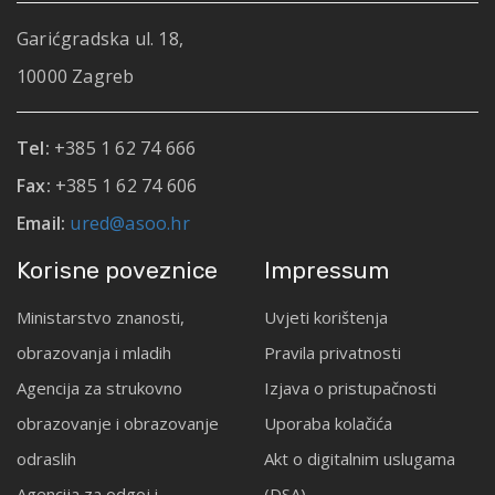
Garićgradska ul. 18,
10000 Zagreb
Tel:
+385 1 62 74 666
Fax:
+385 1 62 74 606
Email:
ured@asoo.hr
Korisne poveznice
Impressum
Ministarstvo znanosti,
Uvjeti korištenja
obrazovanja i mladih
Pravila privatnosti
Agencija za strukovno
Izjava o pristupačnosti
obrazovanje i obrazovanje
Uporaba kolačića
odraslih
Akt o digitalnim uslugama
Agencija za odgoj i
(DSA)