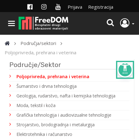
Prijava
Registracija
Područja/sektori
Poljoprivreda, prehrana i veterina
Područje/Sektor
settings_accessibility
Poljoprivreda, prehrana i veterina
Šumarstvo i drvna tehnologija
Geologija, rudarstvo, nafta i kemijska tehnologija
Moda, tekstil i koža
Grafička tehnologija i audiovizualne tehnologije
Strojarstvo, brodogradnja i metalurgija
Elektrotehnika i računarstvo