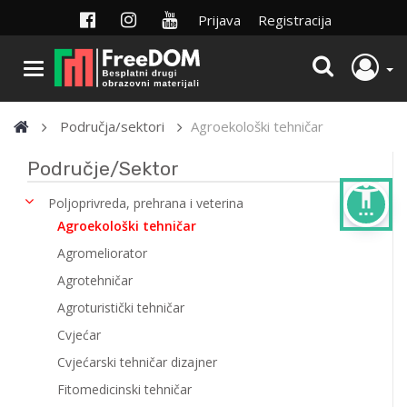
Prijava
Registracija
Područja/sektori
Agroekološki tehničar
Područje/Sektor
settings_accessibility
Poljoprivreda, prehrana i veterina
Agroekološki tehničar
Agromeliorator
Agrotehničar
Agroturistički tehničar
Cvjećar
Cvjećarski tehničar dizajner
Fitomedicinski tehničar