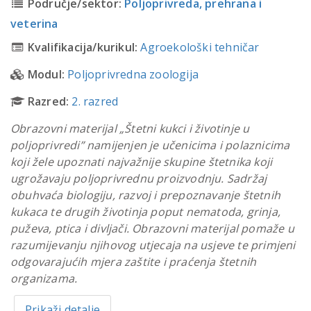
Područje/sektor:
Poljoprivreda, prehrana i
veterina
Kvalifikacija/kurikul:
Agroekološki tehničar
Modul:
Poljoprivredna zoologija
Razred:
2. razred
Obrazovni materijal „Štetni kukci i životinje u
poljoprivredi” namijenjen je učenicima i polaznicima
koji žele upoznati najvažnije skupine štetnika koji
ugrožavaju poljoprivrednu proizvodnju. Sadržaj
obuhvaća biologiju, razvoj i prepoznavanje štetnih
kukaca te drugih životinja poput nematoda, grinja,
puževa, ptica i divljači. Obrazovni materijal pomaže u
razumijevanju njihovog utjecaja na usjeve te primjeni
odgovarajućih mjera zaštite i praćenja štetnih
organizama.
Prikaži detalje