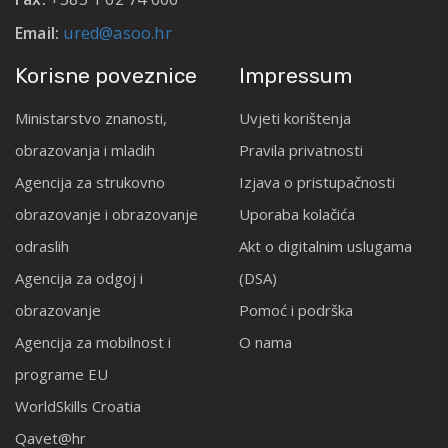
Email:
ured@asoo.hr
Korisne poveznice
Impressum
Ministarstvo znanosti,
Uvjeti korištenja
obrazovanja i mladih
Pravila privatnosti
Agencija za strukovno
Izjava o pristupačnosti
obrazovanje i obrazovanje
Uporaba kolačića
odraslih
Akt o digitalnim uslugama
Agencija za odgoj i
(DSA)
obrazovanje
Pomoć i podrška
Agencija za mobilnost i
O nama
programe EU
WorldSkills Croatia
Qavet@hr