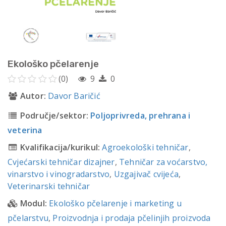
Ekološko pčelarenje
(0)
9
0
Autor:
Davor Baričić
Područje/sektor:
Poljoprivreda, prehrana i
veterina
Kvalifikacija/kurikul:
Agroekološki tehničar
,
Cvjećarski tehničar dizajner
,
Tehničar za voćarstvo,
vinarstvo i vinogradarstvo
,
Uzgajivač cvijeća
,
Veterinarski tehničar
Modul:
Ekološko pčelarenje i marketing u
pčelarstvu
,
Proizvodnja i prodaja pčelinjih proizvoda