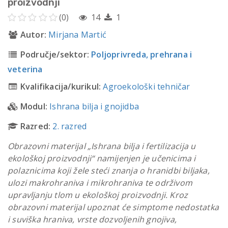
proizvodnji
(0)
14
1
Autor:
Mirjana Martić
Područje/sektor:
Poljoprivreda, prehrana i
veterina
Kvalifikacija/kurikul:
Agroekološki tehničar
Modul:
Ishrana bilja i gnojidba
Razred:
2. razred
Obrazovni materijal „Ishrana bilja i fertilizacija u
ekološkoj proizvodnji“ namijenjen je učenicima i
polaznicima koji žele steći znanja o hranidbi biljaka,
ulozi makrohraniva i mikrohraniva te održivom
upravljanju tlom u ekološkoj proizvodnji. Kroz
obrazovni materijal upoznat će simptome nedostatka
i suviška hraniva, vrste dozvoljenih gnojiva,