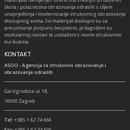
materijala namijenjen učenicima srednjih strukovnih
škola i polaznicima obrazovanja odraslih s ciljem
unaprjeđenja i modernizacije strukovnog obrazovanja
dostupnog svima. Svi materijali dostupni su za
preuzimanje potpuno besplatno, prilagođeni su
modularnoj nastavi te usklađeni s novim strukovnim
kurikulima.
KONTAKT
ASOO - Agencija za strukovno obrazovanje i
obrazovanje odraslih
Garićgradska ul. 18,
10000 Zagreb
Tel:
+385 1 62 74 666
Fax:
+385 1 62 74 606