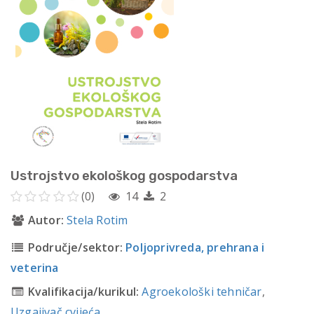
Ustrojstvo ekološkog gospodarstva
(0)
14
2
Autor:
Stela Rotim
Područje/sektor:
Poljoprivreda, prehrana i
veterina
Kvalifikacija/kurikul:
Agroekološki tehničar
,
Uzgajivač cvijeća