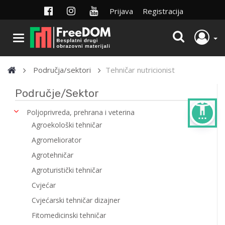
Prijava
Registracija
Područja/sektori
Tehničar nutricionist
Područje/Sektor
settings_accessibility
Poljoprivreda, prehrana i veterina
Agroekološki tehničar
Agromeliorator
Agrotehničar
Agroturistički tehničar
Cvjećar
Cvjećarski tehničar dizajner
Fitomedicinski tehničar