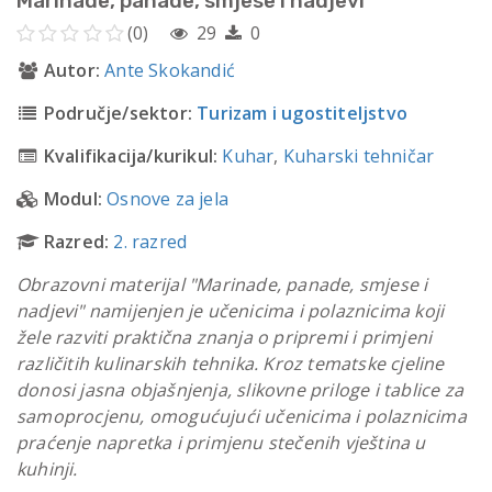
Marinade, panade, smjese i nadjevi
(0)
29
0
Autor:
Ante Skokandić
Područje/sektor:
Turizam i ugostiteljstvo
Kvalifikacija/kurikul:
Kuhar
,
Kuharski tehničar
Modul:
Osnove za jela
Razred:
2. razred
Obrazovni materijal "Marinade, panade, smjese i
nadjevi" namijenjen je učenicima i polaznicima koji
žele razviti praktična znanja o pripremi i primjeni
različitih kulinarskih tehnika. Kroz tematske cjeline
donosi jasna objašnjenja, slikovne priloge i tablice za
samoprocjenu, omogućujući učenicima i polaznicima
praćenje napretka i primjenu stečenih vještina u
kuhinji.