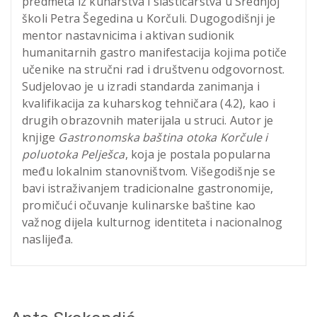
predmeta iz kuharstva i slastičarstva u Srednjoj
školi Petra Šegedina u Korčuli. Dugogodišnji je
mentor nastavnicima i aktivan sudionik
humanitarnih gastro manifestacija kojima potiče
učenike na stručni rad i društvenu odgovornost.
Sudjelovao je u izradi standarda zanimanja i
kvalifikacija za kuharskog tehničara (4.2), kao i
drugih obrazovnih materijala u struci. Autor je
knjige
Gastronomska baština otoka Korčule i
poluotoka Pelješca
, koja je postala popularna
među lokalnim stanovništvom. Višegodišnje se
bavi istraživanjem tradicionalne gastronomije,
promičući očuvanje kulinarske baštine kao
važnog dijela kulturnog identiteta i nacionalnog
naslijeđa.