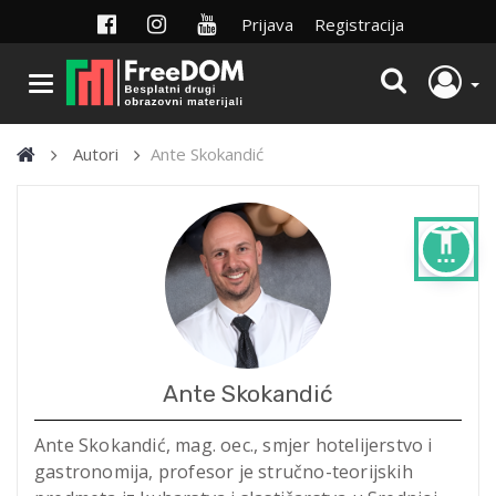
Prijava
Registracija
Autori
Ante Skokandić
settings_accessibility
Ante Skokandić
Ante Skokandić, mag. oec., smjer hotelijerstvo i
gastronomija, profesor je stručno-teorijskih