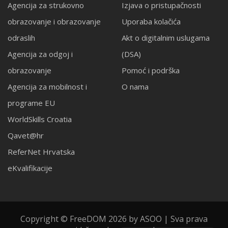
Agencija za strukovno
Izjava o pristupačnosti
obrazovanje i obrazovanje
Uporaba kolačića
odraslih
Akt o digitalnim uslugama
Agencija za odgoj i
(DSA)
obrazovanje
Pomoć i podrška
Agencija za mobilnost i
O nama
programe EU
WorldSkills Croatia
Qavet@hr
ReferNet Hrvatska
eKvalifikacije
Copyright © FreeDOM 2026 by ASOO | Sva prava