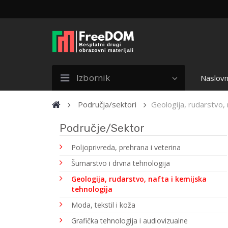
Izbornik
Naslovn
Područja/sektori
Geologija, rudarstvo, 
Područje/Sektor
Poljoprivreda, prehrana i veterina
Šumarstvo i drvna tehnologija
Geologija, rudarstvo, nafta i kemijska
tehnologija
Moda, tekstil i koža
Grafička tehnologija i audiovizualne