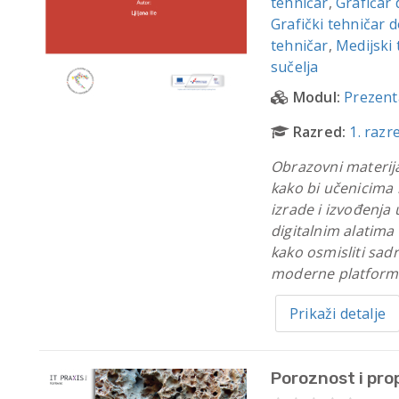
tehničar
,
Grafičar
Grafički tehničar 
tehničar
,
Medijski 
sučelja
Modul:
Prezenta
Razred:
1. razr
Obrazovni materijal
kako bi učenicima 
izrade i izvođenja
digitalnim alatima
kako osmisliti sadrž
moderne platforme 
Prikaži detalje
Poroznost i pro