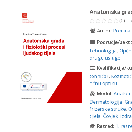
Anatomska građa 
(0)
Autor:
Romina
Područje/sekto
tehnologija
,
Opće
druge usluge
Kvalifikacija/ku
tehničar
,
Kozmetič
očnu optiku
Modul:
Anatomij
Dermatologija
,
Gra
frizerske struke
,
O
tijela
,
Čovjek i zdra
Razred:
1. razr