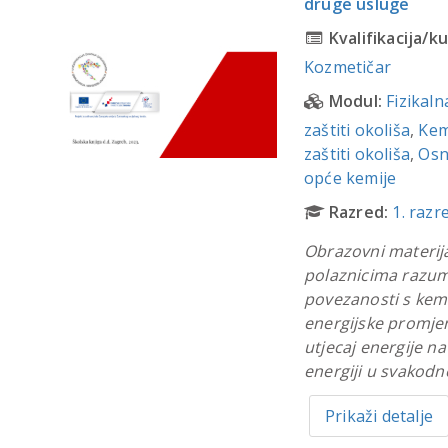
druge usluge
Kvalifikacija/ku
Kozmetičar
Modul:
Fizikaln
zaštiti okoliša
,
Kem
zaštiti okoliša
,
Osn
opće kemije
Razred:
1. razr
Obrazovni materija
polaznicima razumi
povezanosti s kemi
energijske promjene
utjecaj energije na
energiji u svakod
Prikaži detalje