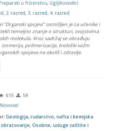
Preparati u frizerstvu
,
Ugljikovodici
ed
,
2. razred
,
3. razred
,
4. razred
l "Organski spojevi" osmišljen je za učenike i
tekli temeljno znanje o strukturi, svojstvima
skih molekula. Kroz sadržaj se obrađuju
 izomerija, polimerizacija, biološki važni
organskih spojeva na okoliš i zdravlje.
615
59
 Novosel
r:
Geologija, rudarstvo, nafta i kemijska
 obrazovanje
,
Osobne, usluge zaštite i