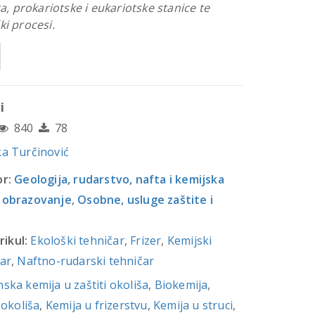
ta, prokariotske i eukariotske stanice te
ki procesi.
i
840
78
a Turčinović
r:
Geologija, rudarstvo, nafta i kemijska
 obrazovanje
,
Osobne, usluge zaštite i
rikul:
Ekološki tehničar
,
Frizer
,
Kemijski
ar
,
Naftno-rudarski tehničar
ska kemija u zaštiti okoliša
,
Biokemija
,
 okoliša
,
Kemija u frizerstvu
,
Kemija u struci
,