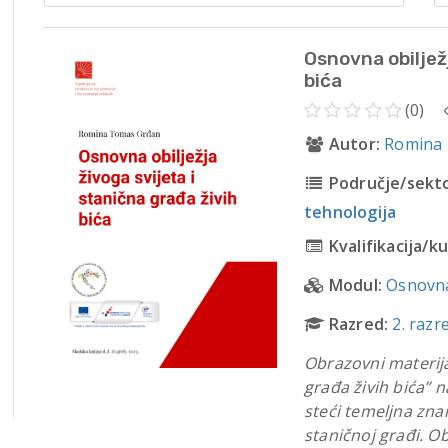
Osnovna obilježj
bića
(0)
Autor:
Romina
Područje/sekto
tehnologija
Kvalifikacija/ku
Modul:
Osnovna
Razred:
2. razr
Obrazovni materijal
građa živih bića” n
steći temeljna znan
staničnoj građi. O