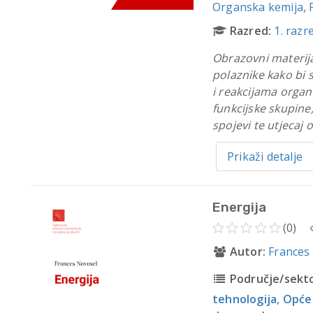
Organska kemija
,
Razred:
1. razr
Obrazovni materija
polaznike kako bi s
i reakcijama organ
funkcijske skupine,
spojevi te utjecaj 
Prikaži detalje
Energija
(0)
Autor:
Frances
Područje/sekto
tehnologija
,
Opće