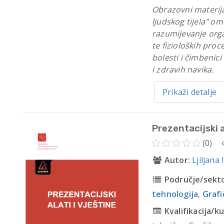
Obrazovni materija
ljudskog tijela" o
razumijevanje organ
te fizioloških proc
bolesti i čimbenici
i zdravih navika.
Prikaži detalje
Prezentacijski a
(0)
Autor:
Ljiljana I
Područje/sekto
tehnologija
,
Grafi
Kvalifikacija/ku