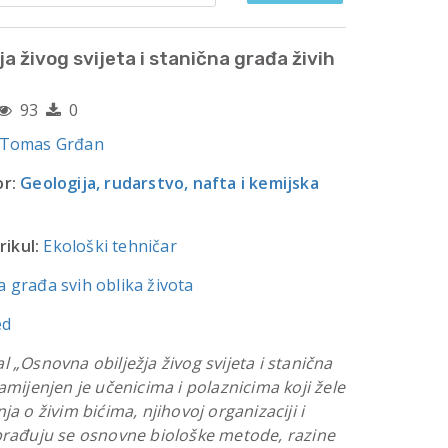
a živog svijeta i stanična građa živih
93
0
 Tomas Grđan
r:
Geologija, rudarstvo, nafta i kemijska
rikul:
Ekološki tehničar
 građa svih oblika života
ed
 „Osnovna obilježja živog svijeta i stanična
amijenjen je učenicima i polaznicima koji žele
ja o živim bićima, njihovoj organizaciji i
brađuju se osnovne biološke metode, razine