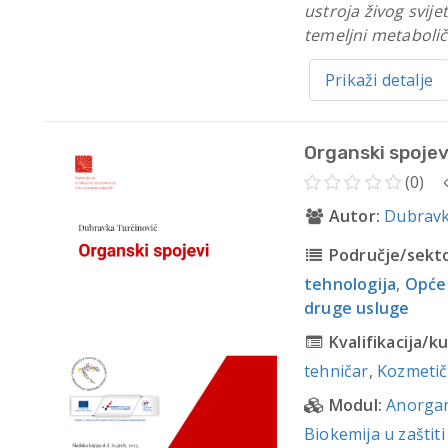
ustroja živog svije
temeljni metabolič
Prikaži detalje
Organski spojev
(0)
Autor:
Dubravk
Područje/sekto
tehnologija
,
Opće
druge usluge
Kvalifikacija/ku
tehničar
,
Kozmetič
Modul:
Anorgan
Biokemija u zaštiti