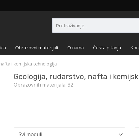
ica
Obrazovni materijali
O nama
Česta pitanja
Kon
nafta i kemijska tehnologija
Geologija, rudarstvo, nafta i kemijs
Obrazovnih materijala: 32