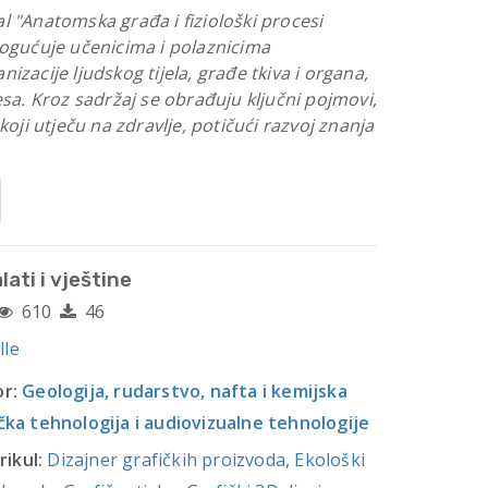
l "Anatomska građa i fiziološki procesi
mogućuje učenicima i polaznicima
izacije ljudskog tijela, građe tkiva i organa,
esa. Kroz sadržaj se obrađuju ključni pojmovi,
 koji utječu na zdravlje, potičući razvoj znanja
lati i vještine
610
46
lle
r:
Geologija, rudarstvo, nafta i kemijska
čka tehnologija i audiovizualne tehnologije
rikul:
Dizajner grafičkih proizvoda
,
Ekološki