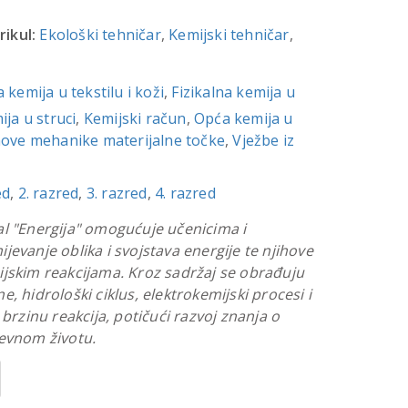
rikul:
Ekološki tehničar
,
Kemijski tehničar
,
a kemija u tekstilu i koži
,
Fizikalna kemija u
ija u struci
,
Kemijski račun
,
Opća kemija u
ove mehanike materijalne točke
,
Vježbe iz
ed
,
2. razred
,
3. razred
,
4. razred
l "Energija" omogućuje učenicima i
jevanje oblika i svojstava energije te njihove
jskim reakcijama. Kroz sadržaj se obrađuju
, hidrološki ciklus, elektrokemijski procesi i
 brzinu reakcija, potičući razvoj znanja o
nevnom životu.