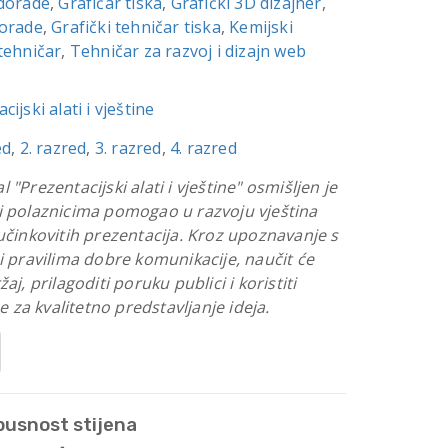
 dorade
,
Grafičar tiska
,
Grafički 3D dizajner
,
dorade
,
Grafički tehničar tiska
,
Kemijski
tehničar
,
Tehničar za razvoj i dizajn web
cijski alati i vještine
ed
,
2. razred
,
3. razred
,
4. razred
 "Prezentacijski alati i vještine" osmišljen je
i polaznicima pomogao u razvoju vještina
 učinkovitih prezentacija. Kroz upoznavanje s
 i pravilima dobre komunikacije, naučit će
aj, prilagoditi poruku publici i koristiti
za kvalitetno predstavljanje ideja.
pusnost stijena