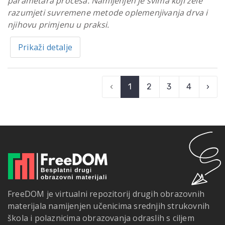
parametara procesa. Namijenjen je svima koji žele
razumjeti suvremene metode oplemenjivanja drva i
njihovu primjenu u praksi.
Prikaži detalje
‹
1
2
3
4
›
FreeDOM je virtualni repozitorij drugih obrazovnih
materijala namijenjen učenicima srednjih strukovnih
škola i polaznicima obrazovanja odraslih s ciljem