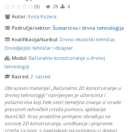
(0)
28
4
Autor:
Evica Kozera
Područje/sektor:
Šumarstvo i drvna tehnologija
Kvalifikacija/kurikul:
Drvno-ekološki tehničar
,
Drvodjeljski tehničar i dizajner
Modul:
Računalno konstruiranje u drvnoj
tehnologiji
Razred:
2. razred
Obrazovni materijal „Računalno 2D konstruiranje u
drvnoj tehnologiji” namijenjen je učenicima i
polaznicima koji žele steći temeljna znanja iz izrade
preciznih tehničkih crteža pomoću aplikacije
AutoCAD. Kroz praktične primjere obrađuju se
osnove 2D konstruiranja, uređivanja i pripreme
crteža za ispis, s naglaskom na primjenu u drvnoj