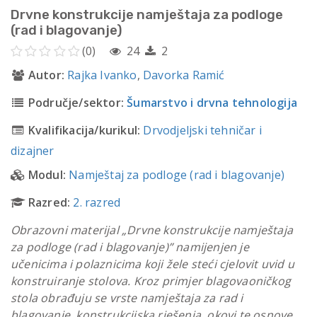
Drvne konstrukcije namještaja za podloge
(rad i blagovanje)
(0)
24
2
Autor:
Rajka Ivanko
,
Davorka Ramić
Područje/sektor:
Šumarstvo i drvna tehnologija
Kvalifikacija/kurikul:
Drvodjeljski tehničar i
dizajner
Modul:
Namještaj za podloge (rad i blagovanje)
Razred:
2. razred
Obrazovni materijal „Drvne konstrukcije namještaja
za podloge (rad i blagovanje)” namijenjen je
učenicima i polaznicima koji žele steći cjelovit uvid u
konstruiranje stolova. Kroz primjer blagovaoničkog
stola obrađuju se vrste namještaja za rad i
blagovanje, konstrukcijska rješenja, okovi te osnove