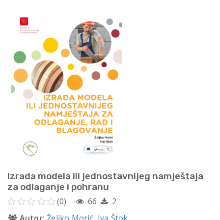
Izrada modela ili jednostavnijeg namještaja
za odlaganje i pohranu
(0)
66
2
Autor:
Željko Morić
,
Iva Štok