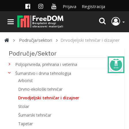
Prijava
Registracija
Područja/sektori
Drvodjeljski tehničar i dizajner
Područje/Sektor
settings_accessibility
Poljoprivreda, prehrana i veterina
Šumarstvo i drvna tehnologija
Arborist
Drvno-ekološki tehničar
Drvodjeljski tehničar i dizajner
Stolar
Šumarski tehničar
Tapetar