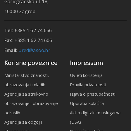
Garićgradska ul. 18,
10000 Zagreb
Tel:
+385 1 62 74 666
Fax:
+385 1 62 74 606
Email:
ured@asoo.hr
Korisne poveznice
Impressum
Ministarstvo znanosti,
Uvjeti korištenja
obrazovanja i mladih
Pravila privatnosti
Agencija za strukovno
Izjava o pristupačnosti
obrazovanje i obrazovanje
Uporaba kolačića
odraslih
Akt o digitalnim uslugama
Agencija za odgoj i
(DSA)