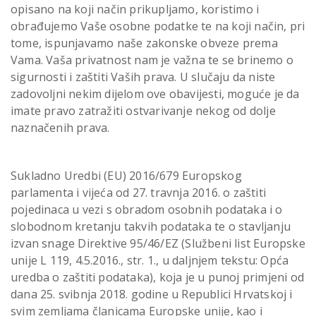
opisano na koji način prikupljamo, koristimo i
obrađujemo Vaše osobne podatke te na koji način, pri
tome, ispunjavamo naše zakonske obveze prema
Vama. Vaša privatnost nam je važna te se brinemo o
sigurnosti i zaštiti Vaših prava. U slučaju da niste
zadovoljni nekim dijelom ove obavijesti, moguće je da
imate pravo zatražiti ostvarivanje nekog od dolje
naznačenih prava.
Sukladno Uredbi (EU) 2016/679 Europskog
parlamenta i vijeća od 27. travnja 2016. o zaštiti
pojedinaca u vezi s obradom osobnih podataka i o
slobodnom kretanju takvih podataka te o stavljanju
izvan snage Direktive 95/46/EZ (Službeni list Europske
unije L 119, 4.5.2016., str. 1., u daljnjem tekstu: Opća
uredba o zaštiti podataka), koja je u punoj primjeni od
dana 25. svibnja 2018. godine u Republici Hrvatskoj i
svim zemljama članicama Europske unije, kao i