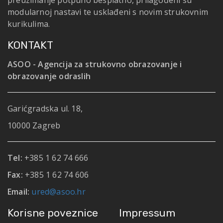
preuzimanje potpuno besplatno, prilagođeni su
modularnoj nastavi te usklađeni s novim strukovnim
kurikulima.
KONTAKT
ASOO - Agencija za strukovno obrazovanje i
obrazovanje odraslih
Garićgradska ul. 18,
10000 Zagreb
Tel:
+385 1 62 74 666
Fax:
+385 1 62 74 606
Email:
ured@asoo.hr
Korisne poveznice
Impressum