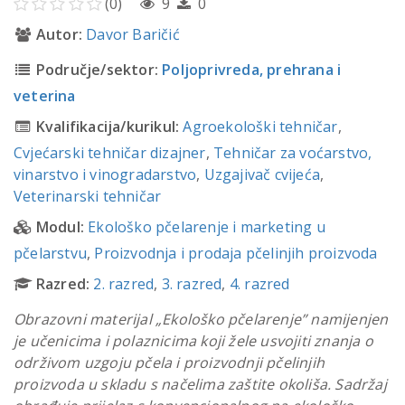
(0)
9
0
Autor:
Davor Baričić
Područje/sektor:
Poljoprivreda, prehrana i
veterina
Kvalifikacija/kurikul:
Agroekološki tehničar
,
Cvjećarski tehničar dizajner
,
Tehničar za voćarstvo,
vinarstvo i vinogradarstvo
,
Uzgajivač cvijeća
,
Veterinarski tehničar
Modul:
Ekološko pčelarenje i marketing u
pčelarstvu
,
Proizvodnja i prodaja pčelinjih proizvoda
Razred:
2. razred
,
3. razred
,
4. razred
Obrazovni materijal „Ekološko pčelarenje” namijenjen
je učenicima i polaznicima koji žele usvojiti znanja o
održivom uzgoju pčela i proizvodnji pčelinjih
proizvoda u skladu s načelima zaštite okoliša. Sadržaj