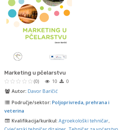
Marketing u pčelarstvu
(0)
10
0
Autor:
Davor Baričić
Područje/sektor:
Poljoprivreda, prehrana i
veterina
Kvalifikacija/kurikul:
Agroekološki tehničar
,
Cvjećarski tehničar dizajner
,
Tehničar za voćarstvo,