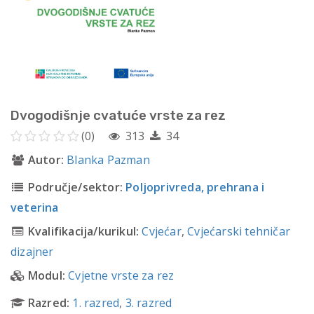
Dvogodišnje cvatuće vrste za rez
(0)
313
34
Autor:
Blanka Pazman
Područje/sektor:
Poljoprivreda, prehrana i
veterina
Kvalifikacija/kurikul:
Cvjećar
,
Cvjećarski tehničar
dizajner
Modul:
Cvjetne vrste za rez
Razred:
1. razred
,
3. razred