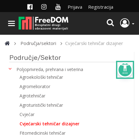
Prijava
Registracija
Područja/sektori
Cvjećarski tehničar dizajner
Područje/Sektor
settings_accessibility
Poljoprivreda, prehrana i veterina
Agroekološki tehničar
Agromeliorator
Agrotehničar
Agroturistički tehničar
Cvjećar
Cvjećarski tehničar dizajner
Fitomedicinski tehničar