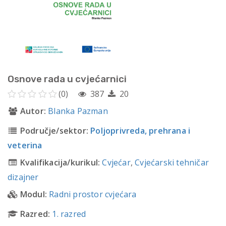
Osnove rada u cvjećarnici
(0)
387
20
Autor:
Blanka Pazman
Područje/sektor:
Poljoprivreda, prehrana i
veterina
Kvalifikacija/kurikul:
Cvjećar
,
Cvjećarski tehničar
dizajner
Modul:
Radni prostor cvjećara
Razred:
1. razred