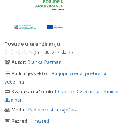
Posude u aranžiranju
(0)
237
17
Autor:
Blanka Pazman
Područje/sektor:
Poljoprivreda, prehrana i
veterina
Kvalifikacija/kurikul:
Cvjećar
,
Cvjećarski tehničar
dizajner
Modul:
Radni prostor cvjećara
Razred:
1. razred