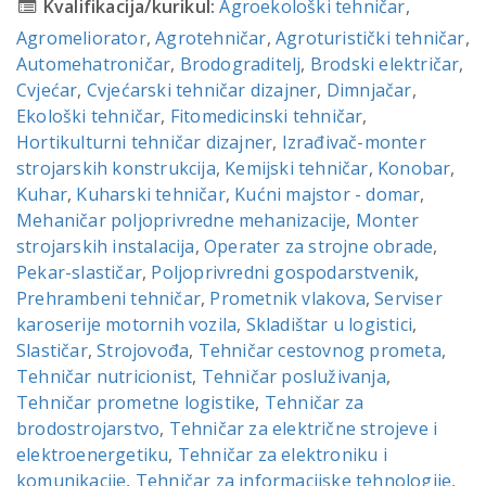
Kvalifikacija/kurikul:
Agroekološki tehničar
,
Agromeliorator
,
Agrotehničar
,
Agroturistički tehničar
,
Automehatroničar
,
Brodograditelj
,
Brodski električar
,
Cvjećar
,
Cvjećarski tehničar dizajner
,
Dimnjačar
,
Ekološki tehničar
,
Fitomedicinski tehničar
,
Hortikulturni tehničar dizajner
,
Izrađivač-monter
strojarskih konstrukcija
,
Kemijski tehničar
,
Konobar
,
Kuhar
,
Kuharski tehničar
,
Kućni majstor - domar
,
Mehaničar poljoprivredne mehanizacije
,
Monter
strojarskih instalacija
,
Operater za strojne obrade
,
Pekar-slastičar
,
Poljoprivredni gospodarstvenik
,
Prehrambeni tehničar
,
Prometnik vlakova
,
Serviser
karoserije motornih vozila
,
Skladištar u logistici
,
Slastičar
,
Strojovođa
,
Tehničar cestovnog prometa
,
Tehničar nutricionist
,
Tehničar posluživanja
,
Tehničar prometne logistike
,
Tehničar za
brodostrojarstvo
,
Tehničar za električne strojeve i
elektroenergetiku
,
Tehničar za elektroniku i
komunikacije
,
Tehničar za informacijske tehnologije
,