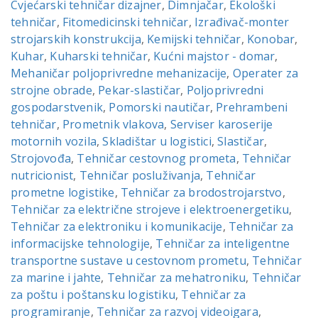
Cvjećarski tehničar dizajner
,
Dimnjačar
,
Ekološki
tehničar
,
Fitomedicinski tehničar
,
Izrađivač-monter
strojarskih konstrukcija
,
Kemijski tehničar
,
Konobar
,
Kuhar
,
Kuharski tehničar
,
Kućni majstor - domar
,
Mehaničar poljoprivredne mehanizacije
,
Operater za
strojne obrade
,
Pekar-slastičar
,
Poljoprivredni
gospodarstvenik
,
Pomorski nautičar
,
Prehrambeni
tehničar
,
Prometnik vlakova
,
Serviser karoserije
motornih vozila
,
Skladištar u logistici
,
Slastičar
,
Strojovođa
,
Tehničar cestovnog prometa
,
Tehničar
nutricionist
,
Tehničar posluživanja
,
Tehničar
prometne logistike
,
Tehničar za brodostrojarstvo
,
Tehničar za električne strojeve i elektroenergetiku
,
Tehničar za elektroniku i komunikacije
,
Tehničar za
informacijske tehnologije
,
Tehničar za inteligentne
transportne sustave u cestovnom prometu
,
Tehničar
za marine i jahte
,
Tehničar za mehatroniku
,
Tehničar
za poštu i poštansku logistiku
,
Tehničar za
programiranje
,
Tehničar za razvoj videoigara
,