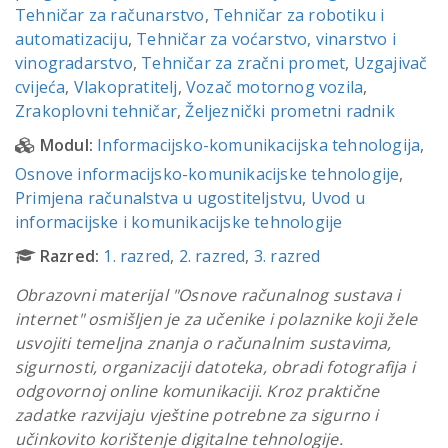
Tehničar za računarstvo
,
Tehničar za robotiku i
automatizaciju
,
Tehničar za voćarstvo, vinarstvo i
vinogradarstvo
,
Tehničar za zračni promet
,
Uzgajivač
cvijeća
,
Vlakopratitelj
,
Vozač motornog vozila
,
Zrakoplovni tehničar
,
Željeznički prometni radnik
Modul:
Informacijsko-komunikacijska tehnologija
,
Osnove informacijsko-komunikacijske tehnologije
,
Primjena računalstva u ugostiteljstvu
,
Uvod u
informacijske i komunikacijske tehnologije
Razred:
1. razred
,
2. razred
,
3. razred
Obrazovni materijal "Osnove računalnog sustava i
internet" osmišljen je za učenike i polaznike koji žele
usvojiti temeljna znanja o računalnim sustavima,
sigurnosti, organizaciji datoteka, obradi fotografija i
odgovornoj online komunikaciji. Kroz praktične
zadatke razvijaju vještine potrebne za sigurno i
učinkovito korištenje digitalne tehnologije.