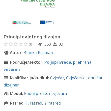
Principi cvjetnog dizajna
(0)
363
33
Autor:
Blanka Pazman
Područje/sektor:
Poljoprivreda, prehrana i
veterina
Kvalifikacija/kurikul:
Cvjećar
,
Cvjećarski tehničar
dizajner
Modul:
Radni prostor cvjećara
Razred:
1. razred
,
2. razred