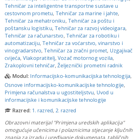
Tehničar za inteligentne transportne sustave u
cestovnom prometu
,
Tehničar za marine i jahte
,
Tehničar za mehatroniku
,
Tehničar za poštu i
poštansku logistiku
,
Tehničar za razvoj videoigara
,
Tehničar za računarstvo
,
Tehničar za robotiku i
automatizaciju
,
Tehničar za voćarstvo, vinarstvo i
vinogradarstvo
,
Tehničar za zračni promet
,
Uzgajivač
cvijeća
,
Vlakopratitelj
,
Vozač motornog vozila
,
Zrakoplovni tehničar
,
Željeznički prometni radnik
Modul:
Informacijsko-komunikacijska tehnologija
,
Osnove informacijsko-komunikacijske tehnologije
,
Primjena računalstva u ugostiteljstvu
,
Uvod u
informacijske i komunikacijske tehnologije
Razred:
1. razred
,
2. razred
Obrazovni materijal "Primjena uredskih aplikacija"
omogućuje učenicima i polaznicima stjecanje ključnih
znanja za izradu i uređivanje dokumenata, tabličnih