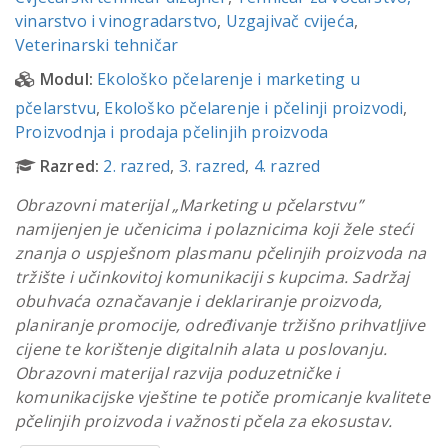
vinarstvo i vinogradarstvo
,
Uzgajivač cvijeća
,
Veterinarski tehničar
Modul:
Ekološko pčelarenje i marketing u
pčelarstvu
,
Ekološko pčelarenje i pčelinji proizvodi
,
Proizvodnja i prodaja pčelinjih proizvoda
Razred:
2. razred
,
3. razred
,
4. razred
Obrazovni materijal „Marketing u pčelarstvu”
namijenjen je učenicima i polaznicima koji žele steći
znanja o uspješnom plasmanu pčelinjih proizvoda na
tržište i učinkovitoj komunikaciji s kupcima. Sadržaj
obuhvaća označavanje i deklariranje proizvoda,
planiranje promocije, određivanje tržišno prihvatljive
cijene te korištenje digitalnih alata u poslovanju.
Obrazovni materijal razvija poduzetničke i
komunikacijske vještine te potiče promicanje kvalitete
pčelinjih proizvoda i važnosti pčela za ekosustav.