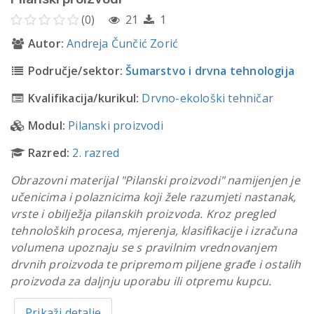
(0)
21
1
Autor:
Andreja Čunčić Zorić
Područje/sektor:
Šumarstvo i drvna tehnologija
Kvalifikacija/kurikul:
Drvno-ekološki tehničar
Modul:
Pilanski proizvodi
Razred:
2. razred
Obrazovni materijal "Pilanski proizvodi" namijenjen je
učenicima i polaznicima koji žele razumjeti nastanak,
vrste i obilježja pilanskih proizvoda. Kroz pregled
tehnoloških procesa, mjerenja, klasifikacije i izračuna
volumena upoznaju se s pravilnim vrednovanjem
drvnih proizvoda te pripremom piljene građe i ostalih
proizvoda za daljnju uporabu ili otpremu kupcu.
Prikaži detalje