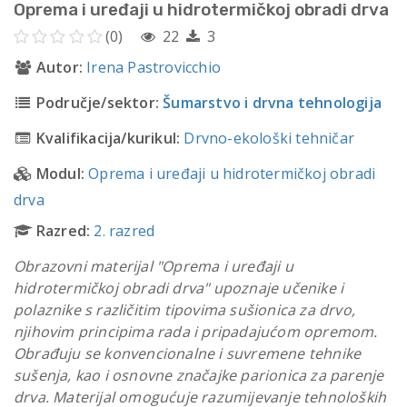
Oprema i uređaji u hidrotermičkoj obradi drva
(0)
22
3
Autor:
Irena Pastrovicchio
Područje/sektor:
Šumarstvo i drvna tehnologija
Kvalifikacija/kurikul:
Drvno-ekološki tehničar
Modul:
Oprema i uređaji u hidrotermičkoj obradi
drva
Razred:
2. razred
Obrazovni materijal "Oprema i uređaji u
hidrotermičkoj obradi drva" upoznaje učenike i
polaznike s različitim tipovima sušionica za drvo,
njihovim principima rada i pripadajućom opremom.
Obrađuju se konvencionalne i suvremene tehnike
sušenja, kao i osnovne značajke parionica za parenje
drva. Materijal omogućuje razumijevanje tehnoloških