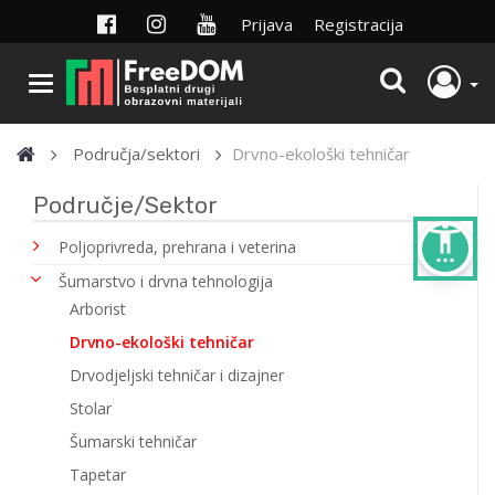
Prijava
Registracija
Područja/sektori
Drvno-ekološki tehničar
Područje/Sektor
settings_accessibility
Poljoprivreda, prehrana i veterina
Šumarstvo i drvna tehnologija
Arborist
Drvno-ekološki tehničar
Drvodjeljski tehničar i dizajner
Stolar
Šumarski tehničar
Tapetar