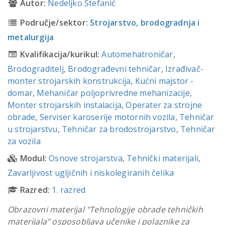
Autor:
Nedeljko Štefanić
Područje/sektor:
Strojarstvo, brodogradnja i
metalurgija
Kvalifikacija/kurikul:
Automehatroničar
,
Brodograditelj
,
Brodograđevni tehničar
,
Izrađivač-
monter strojarskih konstrukcija
,
Kućni majstor -
domar
,
Mehaničar poljoprivredne mehanizacije
,
Monter strojarskih instalacija
,
Operater za strojne
obrade
,
Serviser karoserije motornih vozila
,
Tehničar
u strojarstvu
,
Tehničar za brodostrojarstvo
,
Tehničar
za vozila
Modul:
Osnove strojarstva
,
Tehnički materijali
,
Zavarljivost ugljičnih i niskolegiranih čelika
Razred:
1. razred
Obrazovni materijal "Tehnologije obrade tehničkih
materijala" osposobljava učenike i polaznike za