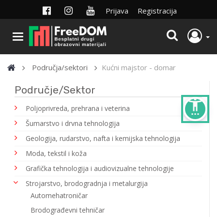
Prijava
Registracija
Područja/sektori
Kućni majstor - domar
Područje/Sektor
settings_accessibility
Poljoprivreda, prehrana i veterina
Šumarstvo i drvna tehnologija
Geologija, rudarstvo, nafta i kemijska tehnologija
Moda, tekstil i koža
Grafička tehnologija i audiovizualne tehnologije
Strojarstvo, brodogradnja i metalurgija
Automehatroničar
Brodograđevni tehničar