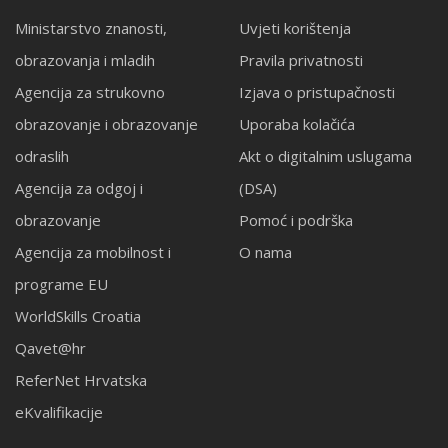
Ministarstvo znanosti,
Uvjeti korištenja
obrazovanja i mladih
Pravila privatnosti
Agencija za strukovno
Izjava o pristupačnosti
obrazovanje i obrazovanje
Uporaba kolačića
odraslih
Akt o digitalnim uslugama
Agencija za odgoj i
(DSA)
obrazovanje
Pomoć i podrška
Agencija za mobilnost i
O nama
programe EU
WorldSkills Croatia
Qavet@hr
ReferNet Hrvatska
eKvalifikacije