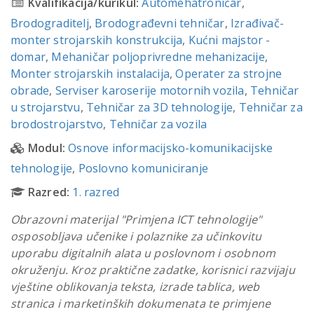
Kvalifikacija/kurikul:
Automehatroničar
,
Brodograditelj
,
Brodograđevni tehničar
,
Izrađivač-
monter strojarskih konstrukcija
,
Kućni majstor -
domar
,
Mehaničar poljoprivredne mehanizacije
,
Monter strojarskih instalacija
,
Operater za strojne
obrade
,
Serviser karoserije motornih vozila
,
Tehničar
u strojarstvu
,
Tehničar za 3D tehnologije
,
Tehničar za
brodostrojarstvo
,
Tehničar za vozila
Modul:
Osnove informacijsko-komunikacijske
tehnologije
,
Poslovno komuniciranje
Razred:
1. razred
Obrazovni materijal "Primjena ICT tehnologije"
osposobljava učenike i polaznike za učinkovitu
uporabu digitalnih alata u poslovnom i osobnom
okruženju. Kroz praktične zadatke, korisnici razvijaju
vještine oblikovanja teksta, izrade tablica, web
stranica i marketinških dokumenata te primjene