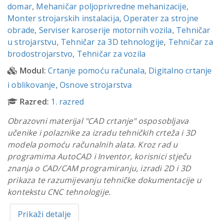
domar
,
Mehaničar poljoprivredne mehanizacije
,
Monter strojarskih instalacija
,
Operater za strojne
obrade
,
Serviser karoserije motornih vozila
,
Tehničar
u strojarstvu
,
Tehničar za 3D tehnologije
,
Tehničar za
brodostrojarstvo
,
Tehničar za vozila
Modul:
Crtanje pomoću računala
,
Digitalno crtanje
i oblikovanje
,
Osnove strojarstva
Razred:
1. razred
Obrazovni materijal "CAD crtanje" osposobljava
učenike i polaznike za izradu tehničkih crteža i 3D
modela pomoću računalnih alata. Kroz rad u
programima AutoCAD i Inventor, korisnici stječu
znanja o CAD/CAM programiranju, izradi 2D i 3D
prikaza te razumijevanju tehničke dokumentacije u
kontekstu CNC tehnologije.
Prikaži detalje