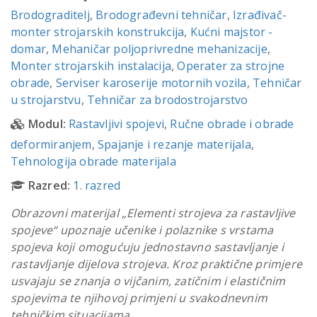
Brodograditelj
,
Brodograđevni tehničar
,
Izrađivač-
monter strojarskih konstrukcija
,
Kućni majstor -
domar
,
Mehaničar poljoprivredne mehanizacije
,
Monter strojarskih instalacija
,
Operater za strojne
obrade
,
Serviser karoserije motornih vozila
,
Tehničar
u strojarstvu
,
Tehničar za brodostrojarstvo
Modul:
Rastavljivi spojevi
,
Ručne obrade i obrade
deformiranjem
,
Spajanje i rezanje materijala
,
Tehnologija obrade materijala
Razred:
1. razred
Obrazovni materijal „Elementi strojeva za rastavljive
spojeve“ upoznaje učenike i polaznike s vrstama
spojeva koji omogućuju jednostavno sastavljanje i
rastavljanje dijelova strojeva. Kroz praktične primjere
usvajaju se znanja o vijčanim, zatičnim i elastičnim
spojevima te njihovoj primjeni u svakodnevnim
tehničkim situacijama.