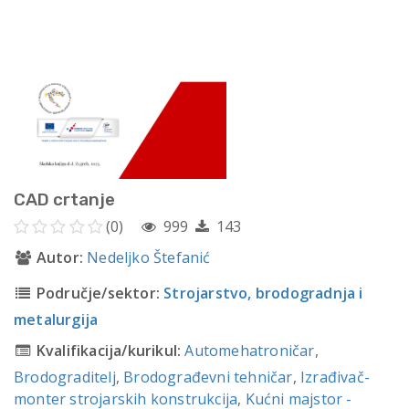
CAD crtanje
(0)
999
143
Autor:
Nedeljko Štefanić
Područje/sektor:
Strojarstvo, brodogradnja i
metalurgija
Kvalifikacija/kurikul:
Automehatroničar
,
Brodograditelj
,
Brodograđevni tehničar
,
Izrađivač-
monter strojarskih konstrukcija
,
Kućni majstor -