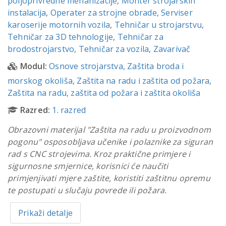
poljoprivredne mehanizacije
,
Monter strojarskih
instalacija
,
Operater za strojne obrade
,
Serviser
karoserije motornih vozila
,
Tehničar u strojarstvu
,
Tehničar za 3D tehnologije
,
Tehničar za
brodostrojarstvo
,
Tehničar za vozila
,
Zavarivač
Modul:
Osnove strojarstva
,
Zaštita broda i
morskog okoliša
,
Zaštita na radu i zaštita od požara
,
Zaštita na radu, zaštita od požara i zaštita okoliša
Razred:
1. razred
Obrazovni materijal "Zaštita na radu u proizvodnom
pogonu" osposobljava učenike i polaznike za siguran
rad s CNC strojevima. Kroz praktične primjere i
sigurnosne smjernice, korisnici će naučiti
primjenjivati mjere zaštite, koristiti zaštitnu opremu
te postupati u slučaju povrede ili požara.
Prikaži detalje