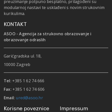
preuzimanje potpuno besplatno, prilagođeni su
modularnoj nastavi te usklađeni s novim strukovnim
kurikulima.
KONTAKT
ASOO - Agencija za strukovno obrazovanje i
obrazovanje odraslih
Garićgradska ul. 18,
10000 Zagreb
Tel:
+385 1 62 74 666
Fax:
+385 1 62 74 606
Email:
ured@asoo.hr
Korisne poveznice
Impressum