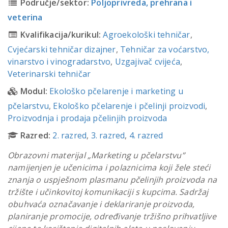
Područje/sektor:
Poljoprivreda, prehrana i
veterina
Kvalifikacija/kurikul:
Agroekološki tehničar
,
Cvjećarski tehničar dizajner
,
Tehničar za voćarstvo,
vinarstvo i vinogradarstvo
,
Uzgajivač cvijeća
,
Veterinarski tehničar
Modul:
Ekološko pčelarenje i marketing u
pčelarstvu
,
Ekološko pčelarenje i pčelinji proizvodi
,
Proizvodnja i prodaja pčelinjih proizvoda
Razred:
2. razred
,
3. razred
,
4. razred
Obrazovni materijal „Marketing u pčelarstvu”
namijenjen je učenicima i polaznicima koji žele steći
znanja o uspješnom plasmanu pčelinjih proizvoda na
tržište i učinkovitoj komunikaciji s kupcima. Sadržaj
obuhvaća označavanje i deklariranje proizvoda,
planiranje promocije, određivanje tržišno prihvatljive