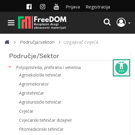
Prijava
Registracija
Područja/sektori
Uzgajivač cvijeća
Područje/Sektor
settings_accessibility
Poljoprivreda, prehrana i veterina
Agroekološki tehničar
Agromeliorator
Agrotehničar
Agroturistički tehničar
Cvjećar
Cvjećarski tehničar dizajner
Fitomedicinski tehničar