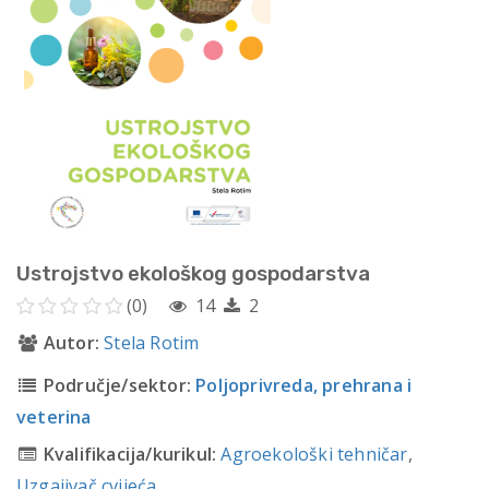
Ustrojstvo ekološkog gospodarstva
(0)
14
2
Autor:
Stela Rotim
Područje/sektor:
Poljoprivreda, prehrana i
veterina
Kvalifikacija/kurikul:
Agroekološki tehničar
,
Uzgajivač cvijeća