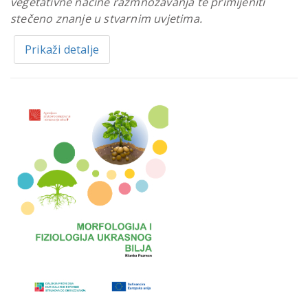
vegetativne načine razmnožavanja te primijeniti
stečeno znanje u stvarnim uvjetima.
Prikaži detalje