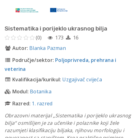
Sistematika i porijeklo ukrasnog bilja
(0)
173
16
Autor:
Blanka Pazman
Područje/sektor:
Poljoprivreda, prehrana i
veterina
Kvalifikacija/kurikul:
Uzgajivač cvijeća
Modul:
Botanika
Razred:
1. razred
Obrazovni materijal „Sistematika i porijeklo ukrasnog
bilja“ osmišljen je za učenike i polaznike koji žele
razumjeti klasifikaciju biljaka, njihovu morfologiju i
povezanost sa staništem. Kroz praktične primjere,