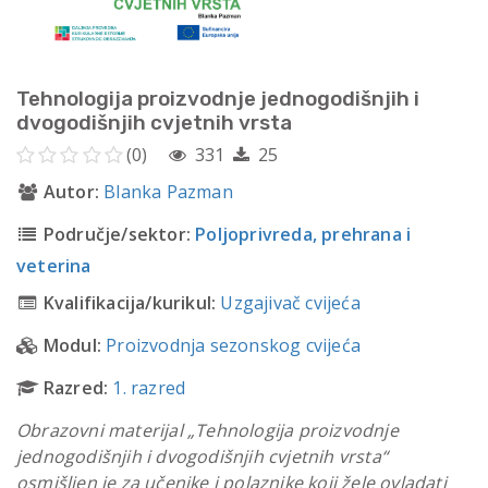
Tehnologija proizvodnje jednogodišnjih i
dvogodišnjih cvjetnih vrsta
(0)
331
25
Autor:
Blanka Pazman
Područje/sektor:
Poljoprivreda, prehrana i
veterina
Kvalifikacija/kurikul:
Uzgajivač cvijeća
Modul:
Proizvodnja sezonskog cvijeća
Razred:
1. razred
Obrazovni materijal „Tehnologija proizvodnje
jednogodišnjih i dvogodišnjih cvjetnih vrsta“
osmišljen je za učenike i polaznike koji žele ovladati