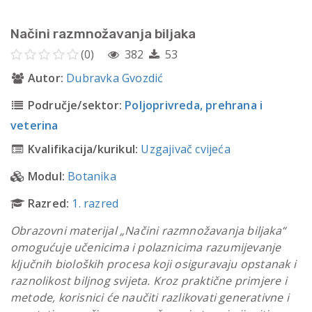
Načini razmnožavanja biljaka
(0)
382
53
Autor:
Dubravka Gvozdić
Područje/sektor:
Poljoprivreda, prehrana i
veterina
Kvalifikacija/kurikul:
Uzgajivač cvijeća
Modul:
Botanika
Razred:
1. razred
Obrazovni materijal „Načini razmnožavanja biljaka“
omogućuje učenicima i polaznicima razumijevanje
ključnih bioloških procesa koji osiguravaju opstanak i
raznolikost biljnog svijeta. Kroz praktične primjere i
metode, korisnici će naučiti razlikovati generativne i