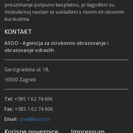
preuzimanje potpuno besplatno, prilagođeni su
modularnoj nastavi te usklađeni s novim strukovnim
kurikulima.
KONTAKT
ASOO - Agencija za strukovno obrazovanje i
obrazovanje odraslih
Garićgradska ul. 18,
10000 Zagreb
Tel:
+385 1 62 74 666
Fax:
+385 1 62 74 606
Email:
ured@asoo.hr
Korisne poveznice
Impressum