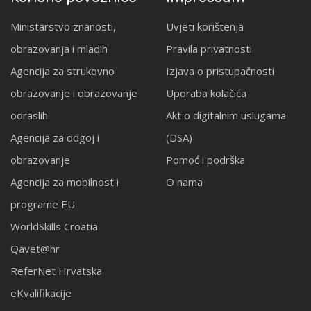
Ministarstvo znanosti,
Uvjeti korištenja
obrazovanja i mladih
Pravila privatnosti
Agencija za strukovno
Izjava o pristupačnosti
obrazovanje i obrazovanje
Uporaba kolačića
odraslih
Akt o digitalnim uslugama
Agencija za odgoj i
(DSA)
obrazovanje
Pomoć i podrška
Agencija za mobilnost i
O nama
programe EU
WorldSkills Croatia
Qavet@hr
ReferNet Hrvatska
eKvalifikacije