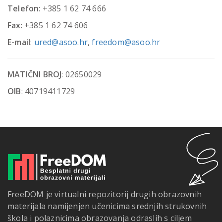
Telefon
: +385 1 62 74 666
Fax
: +385 1 62 74 606
E-mail
:
ured@asoo.hr
,
freedom@asoo.hr
MATIČNI BROJ
:
02650029
OIB
:
40719411729
FreeDOM je virtualni repozitorij drugih obrazovnih
materijala namijenjen učenicima srednjih strukovnih
škola i polaznicima obrazovanja odraslih s ciljem