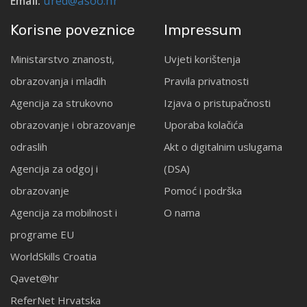
Email:
ured@asoo.hr
Korisne poveznice
Impressum
Ministarstvo znanosti,
Uvjeti korištenja
obrazovanja i mladih
Pravila privatnosti
Agencija za strukovno
Izjava o pristupačnosti
obrazovanje i obrazovanje
Uporaba kolačića
odraslih
Akt o digitalnim uslugama
Agencija za odgoj i
(DSA)
obrazovanje
Pomoć i podrška
Agencija za mobilnost i
O nama
programe EU
WorldSkills Croatia
Qavet@hr
ReferNet Hrvatska