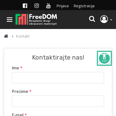
Prijava
Registracija
Kontakt
settings_accessibility
Kontaktirajte nas!
Ime
*
Prezime
*
E-mail
*