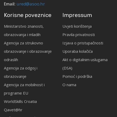
Email:
ured@asoo.hr
Korisne poveznice
Impressum
Ministarstvo znanosti,
Uvjeti korištenja
obrazovanja i mladih
Pravila privatnosti
Agencija za strukovno
Izjava o pristupačnosti
obrazovanje i obrazovanje
Uporaba kolačića
odraslih
Akt o digitalnim uslugama
Agencija za odgoj i
(DSA)
obrazovanje
Pomoć i podrška
Agencija za mobilnost i
O nama
programe EU
WorldSkills Croatia
Qavet@hr