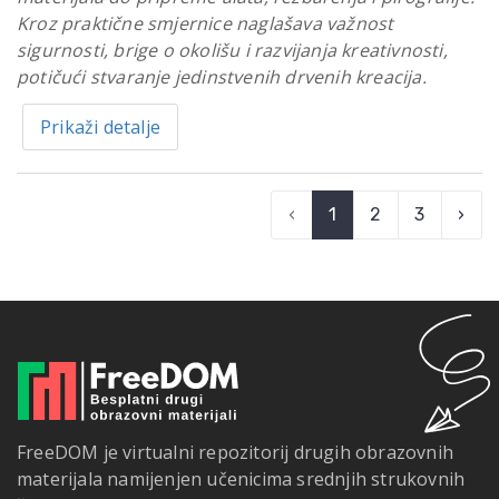
Kroz praktične smjernice naglašava važnost
sigurnosti, brige o okolišu i razvijanja kreativnosti,
potičući stvaranje jedinstvenih drvenih kreacija.
Prikaži detalje
‹
1
2
3
›
FreeDOM je virtualni repozitorij drugih obrazovnih
materijala namijenjen učenicima srednjih strukovnih