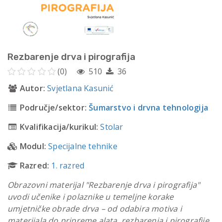
Rezbarenje drva i pirografija
(0)
510
36
Autor:
Svjetlana Kasunić
Područje/sektor:
Šumarstvo i drvna tehnologija
Kvalifikacija/kurikul:
Stolar
Modul:
Specijalne tehnike
Razred:
1. razred
Obrazovni materijal "Rezbarenje drva i pirografija"
uvodi učenike i polaznike u temeljne korake
umjetničke obrade drva – od odabira motiva i
materijala do pripreme alata, rezbarenja i pirografije.