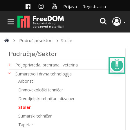
Prijava
Registracija
Područja/sektori
Stolar
Područje/Sektor
settings_accessibility
Poljoprivreda, prehrana i veterina
Šumarstvo i drvna tehnologija
Arborist
Drvno-ekološki tehničar
Drvodjeljski tehničar i dizajner
Stolar
Šumarski tehničar
Tapetar