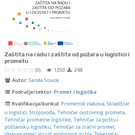
Zaštita na radu i zaštita od požara u logistici i
prometu
(0)
1250
248
Autor:
Sanda Soucie
Područje/sektor:
Promet i logistika
Kvalifikacija/kurikul:
Prometnik vlakova
,
Skladištar
u logistici
,
Strojovođa
,
Tehničar cestovnog prometa
,
Tehničar prometne logistike
,
Tehničar za poštu i
poštansku logistiku
,
Tehničar za zračni promet
,
Vlakopratitelj
,
Vozač motornog vozila
,
Željeznički