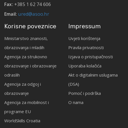
Fax:
+385 1 62 74 606
Email:
ured@asoo.hr
Korisne poveznice
Impressum
Ministarstvo znanosti,
Uvjeti korištenja
obrazovanja i mladih
Pravila privatnosti
Agencija za strukovno
Izjava o pristupačnosti
obrazovanje i obrazovanje
Uporaba kolačića
odraslih
Akt o digitalnim uslugama
Agencija za odgoj i
(DSA)
obrazovanje
Pomoć i podrška
Agencija za mobilnost i
O nama
programe EU
WorldSkills Croatia