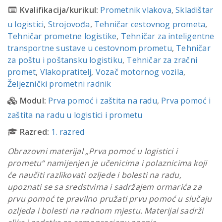
Kvalifikacija/kurikul:
Prometnik vlakova
,
Skladištar
u logistici
,
Strojovođa
,
Tehničar cestovnog prometa
,
Tehničar prometne logistike
,
Tehničar za inteligentne
transportne sustave u cestovnom prometu
,
Tehničar
za poštu i poštansku logistiku
,
Tehničar za zračni
promet
,
Vlakopratitelj
,
Vozač motornog vozila
,
Željeznički prometni radnik
Modul:
Prva pomoć i zaštita na radu
,
Prva pomoć i
zaštita na radu u logistici i prometu
Razred:
1. razred
Obrazovni materijal „Prva pomoć u logistici i
prometu“ namijenjen je učenicima i polaznicima koji
će naučiti razlikovati ozljede i bolesti na radu,
upoznati se sa sredstvima i sadržajem ormarića za
prvu pomoć te pravilno pružati prvu pomoć u slučaju
ozljeda i bolesti na radnom mjestu. Materijal sadrži