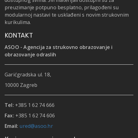
dostupnog svima. Svi materijali dostupni su za
preuzimanje potpuno besplatno, prilagođeni su
modularnoj nastavi te usklađeni s novim strukovnim
kurikulima.
KONTAKT
ASOO - Agencija za strukovno obrazovanje i
obrazovanje odraslih
Garićgradska ul. 18,
10000 Zagreb
Tel:
+385 1 62 74 666
Fax:
+385 1 62 74 606
Email:
ured@asoo.hr