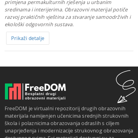
primjena permakulturnih rješenja u urbanim
sredinama i interijerima. Obrazovni materijal potiče
razvoj praktičnih vještina za stvaranje samoodrživih i
ekološki odgovornih sustava.
Prikaži detalje
FreeDOM je virtualni repozitorij drugih obrazovnih
materijala namijenjen učenicima srednjih strukovnih
škola i polaznicima obrazovanja odraslih s ciljem
unaprjeđenja i modernizacije strukovnog obrazovanja