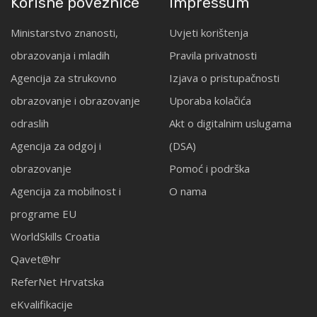
Korisne poveznice
Impressum
Ministarstvo znanosti,
Uvjeti korištenja
obrazovanja i mladih
Pravila privatnosti
Agencija za strukovno
Izjava o pristupačnosti
obrazovanje i obrazovanje
Uporaba kolačića
odraslih
Akt o digitalnim uslugama
Agencija za odgoj i
(DSA)
obrazovanje
Pomoć i podrška
Agencija za mobilnost i
O nama
programe EU
WorldSkills Croatia
Qavet@hr
ReferNet Hrvatska
eKvalifikacije