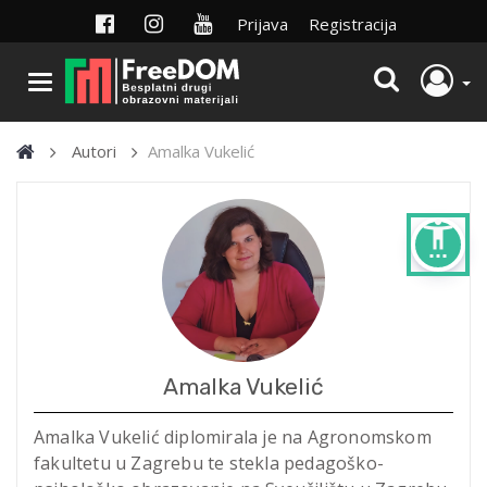
Prijava
Registracija
Autori
Amalka Vukelić
settings_accessibility
Amalka Vukelić
Amalka Vukelić diplomirala je na Agronomskom
fakultetu u Zagrebu te stekla pedagoško-