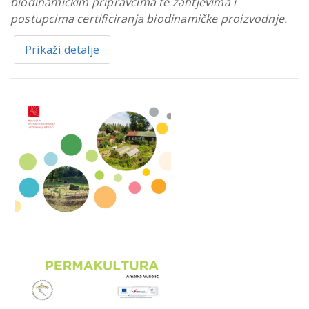
biodinamičkim pripravcima te zahtjevima i
postupcima certificiranja biodinamičke proizvodnje.
Prikaži detalje