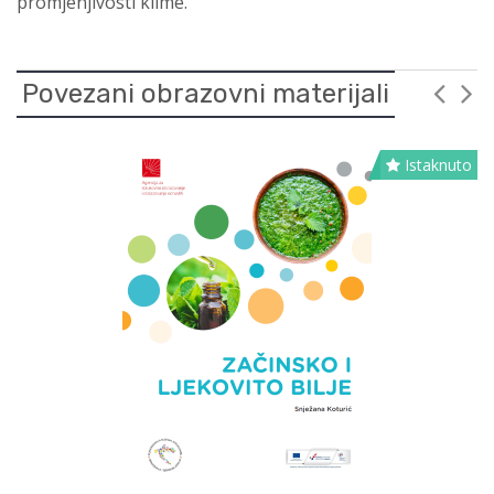
promjenjivosti klime.
Povezani obrazovni materijali
Istaknuto