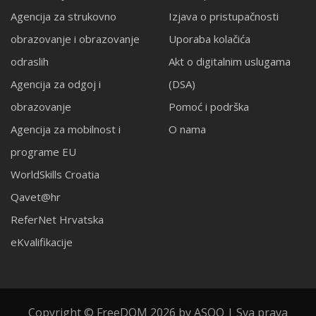
Agencija za strukovno
Izjava o pristupačnosti
obrazovanje i obrazovanje
Uporaba kolačića
odraslih
Akt o digitalnim uslugama
Agencija za odgoj i
(DSA)
obrazovanje
Pomoć i podrška
Agencija za mobilnost i
O nama
programe EU
WorldSkills Croatia
Qavet@hr
ReferNet Hrvatska
eKvalifikacije
Copyright © FreeDOM 2026 by ASOO | Sva prava