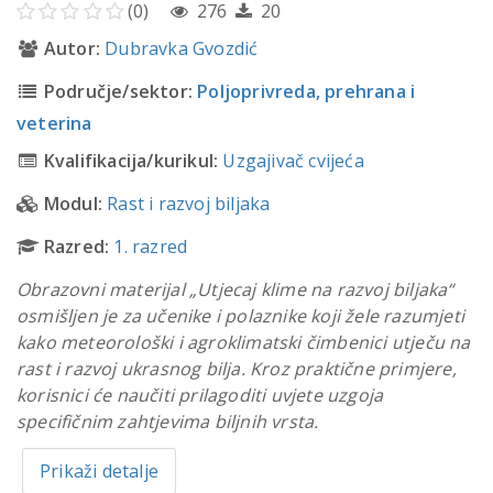
(0)
276
20
Autor:
Dubravka Gvozdić
Područje/sektor:
Poljoprivreda, prehrana i
veterina
Kvalifikacija/kurikul:
Uzgajivač cvijeća
Modul:
Rast i razvoj biljaka
Razred:
1. razred
Obrazovni materijal „Utjecaj klime na razvoj biljaka“
osmišljen je za učenike i polaznike koji žele razumjeti
kako meteorološki i agroklimatski čimbenici utječu na
rast i razvoj ukrasnog bilja. Kroz praktične primjere,
korisnici će naučiti prilagoditi uvjete uzgoja
specifičnim zahtjevima biljnih vrsta.
Prikaži detalje