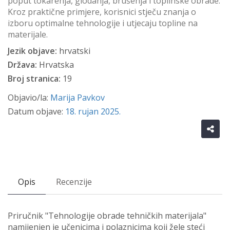
poput tokarenja, glodanja, brušenja i toplinske obrade.
Kroz praktične primjere, korisnici stječu znanja o
izboru optimalne tehnologije i utjecaju topline na
materijale.
Jezik objave:
hrvatski
Država:
Hrvatska
Broj stranica:
19
Objavio/la:
Marija Pavkov
Datum objave:
18. rujan 2025.
Opis
Recenzije
Priručnik "Tehnologije obrade tehničkih materijala"
namijenjen je učenicima i polaznicima koji žele steći