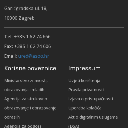
Garićgradska ul. 18,
10000 Zagreb
Tel:
+385 1 62 74 666
Fax:
+385 1 62 74 606
Email:
ured@asoo.hr
Korisne poveznice
Impressum
Ministarstvo znanosti,
Uvjeti korištenja
obrazovanja i mladih
Pravila privatnosti
Agencija za strukovno
Izjava o pristupačnosti
obrazovanje i obrazovanje
Uporaba kolačića
odraslih
Akt o digitalnim uslugama
Agencija za odgoj i
(DSA)