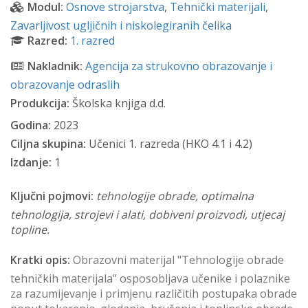
Modul:
Osnove strojarstva
,
Tehnički materijali
,
Zavarljivost ugljičnih i niskolegiranih čelika
Razred:
1. razred
Nakladnik:
Agencija za strukovno obrazovanje i
obrazovanje odraslih
Produkcija:
Školska knjiga d.d.
Godina:
2023
Ciljna skupina:
Učenici 1. razreda (HKO 4.1 i 4.2)
Izdanje:
1
Ključni pojmovi:
tehnologije obrade, optimalna
tehnologija, strojevi i alati, dobiveni proizvodi, utjecaj
topline.
Kratki opis:
Obrazovni materijal "Tehnologije obrade
tehničkih materijala" osposobljava učenike i polaznike
za razumijevanje i primjenu različitih postupaka obrade