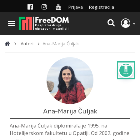
Prijava
Registracija
Autori
Ana-Marija Čuljak
settings_accessibility
Ana-Marija Čuljak
Ana-Marija Čuljak diplomirala je 1995. na
Hotelijerskom fakultetu u Opatiji. Od 2002. godine