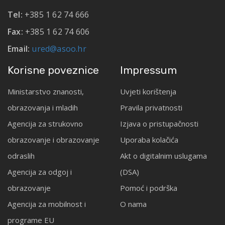
Tel:
+385 1 62 74 666
Fax:
+385 1 62 74 606
Email:
ured@asoo.hr
Korisne poveznice
Impressum
Ministarstvo znanosti,
Uvjeti korištenja
obrazovanja i mladih
Pravila privatnosti
Agencija za strukovno
Izjava o pristupačnosti
obrazovanje i obrazovanje
Uporaba kolačića
odraslih
Akt o digitalnim uslugama
Agencija za odgoj i
(DSA)
obrazovanje
Pomoć i podrška
Agencija za mobilnost i
O nama
programe EU