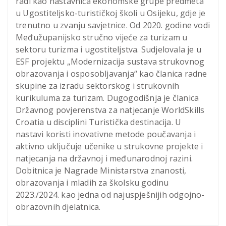
radi kao nastavnica ekonomske grupe predmeta
u Ugostiteljsko-turističkoj školi u Osijeku, gdje je
trenutno u zvanju savjetnice. Od 2020. godine vodi
Međužupanijsko stručno vijeće za turizam u
sektoru turizma i ugostiteljstva. Sudjelovala je u
ESF projektu „Modernizacija sustava strukovnog
obrazovanja i osposobljavanja“ kao članica radne
skupine za izradu sektorskog i strukovnih
kurikuluma za turizam. Dugogodišnja je članica
Državnog povjerenstva za natjecanje WorldSkills
Croatia u disciplini Turistička destinacija. U
nastavi koristi inovativne metode poučavanja i
aktivno uključuje učenike u strukovne projekte i
natjecanja na državnoj i međunarodnoj razini.
Dobitnica je Nagrade Ministarstva znanosti,
obrazovanja i mladih za školsku godinu
2023./2024. kao jedna od najuspješnijih odgojno-
obrazovnih djelatnica.