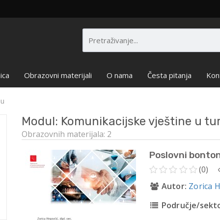
ica
Obrazovni materijali
O nama
Česta pitanja
Kon
mu
Modul: Komunikacijske vještine u tu
Obrazovnih materijala: 2
Poslovni bonton
(0)
Autor:
Zorica 
Područje/sekto