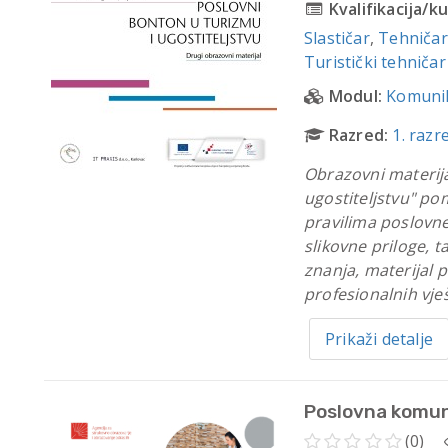
Kvalifikacija/ku
Slastičar
,
Tehničar
Turistički tehničar
Modul:
Komunik
Razred:
1. razr
Obrazovni materija
ugostiteljstvu" po
pravilima poslovne
slikovne priloge, 
znanja, materijal 
profesionalnih vješ
Prikaži detalje
Poslovna komun
(0)