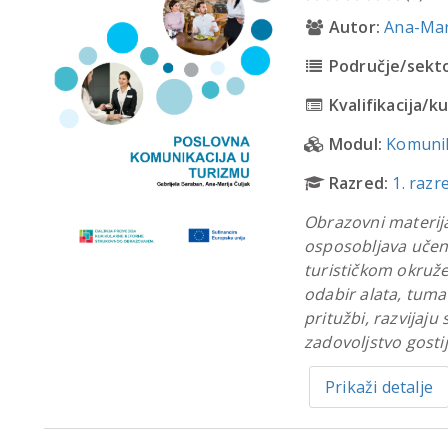
Autor:
Ana-Mar
Područje/sekto
Kvalifikacija/ku
Modul:
Komunik
Razred:
1. razr
Obrazovni materij
osposobljava učeni
turističkom okruže
odabir alata, tuma
pritužbi, razvijaju
zadovoljstvo gostij
Prikaži detalje