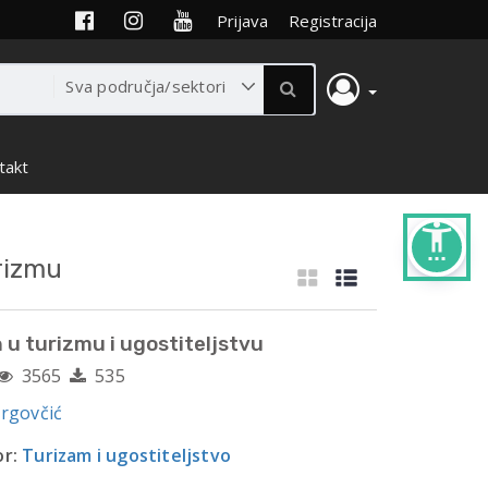
Prijava
Registracija
takt
settings_accessibility
rizmu
 u turizmu i ugostiteljstvu
3565
535
Hrgovčić
r:
Turizam i ugostiteljstvo