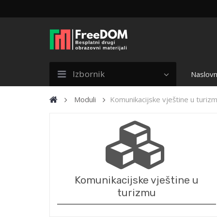
Izbornik
Naslovn
Moduli
Komunikacijske vještine u turiz
Komunikacijske vještine u
turizmu