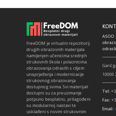
KONT
ASOO -
obrazo
FreeDOM je virtualni repozitorij
odrasl
drugih obrazovnih materijala
namijenjen učenicima srednjih
strukovnih škola i polaznicima
Garićgr
obrazovanja odraslih s ciljem
unaprjeđenja i modernizacije
10000 
strukovnog obrazovanja
dostupnog svima. Svi materijali
Tel:
+3
dostupni su za preuzimanje
potpuno besplatno, prilagođeni
Fax:
+3
su modularnoj nastavi te
Email:
usklađeni s novim strukovnim