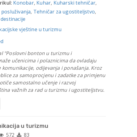
rikul:
Konobar
,
Kuhar
,
Kuharski tehničar
,
 posluživanja
,
Tehničar za ugostiteljstvo
,
 destinacije
acijske vještine u turizmu
ed
l "Poslovni bonton u turizmu i
maže učenicima i polaznicima da ovladaju
 komunikacije, odijevanja i ponašanja. Kroz
tablice za samoprocjenu i zadatke za primjenu
potiče samostalno učenje i razvoj
tina važnih za rad u turizmu i ugostiteljstvu.
ikacija u turizmu
572
83