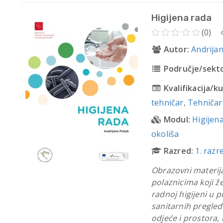
Higijena rada
(0)
Autor:
Andrijan
Područje/sekto
Kvalifikacija/ku
tehničar
,
Tehničar 
Modul:
Higijena
okoliša
Razred:
1. razr
Obrazovni materija
polaznicima koji ž
radnoj higijeni u 
sanitarnih pregled
odjeće i prostora,