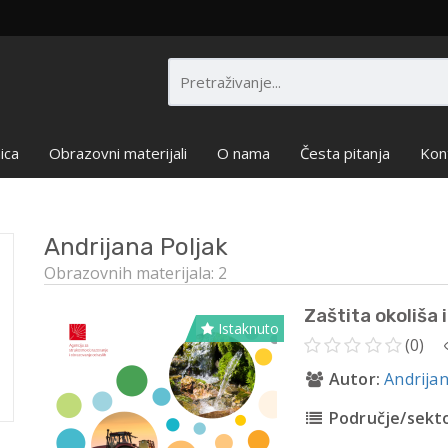
ica
Obrazovni materijali
O nama
Česta pitanja
Kon
Andrijana Poljak
Obrazovnih materijala: 2
Zaštita okoliša i
Istaknuto
(0)
Autor:
Andrijan
Područje/sekto