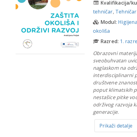
Kvalifikacija/ku
tehničar
,
Tehničar 
Modul:
Higijena
okoliša
Razred:
1. razr
Obrazovni materijal
sveobuhvatan uvid 
naglaskom na održi
interdisciplinarni 
društvene znanosti
poput klimatskih p
nestašice pitke vode
održivog razvoja k
generacije.
Prikaži detalje