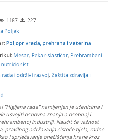
1187
227
a Poljak
r:
Poljoprivreda, prehrana i veterina
rikul:
Mesar
,
Pekar-slastičar
,
Prehrambeni
nutricionist
 rada i održivi razvoj
,
Zaštita zdravlja i
ed
l "Higijena rada" namijenjen je učenicima i
ele usvojiti osnovna znanja o osobnoj i
prehrambenoj industriji. Naučit će važnost
a, pravilnog održavanja čistoće tijela, radne
 kao i sprječavanje onečišćenja hrane kroz