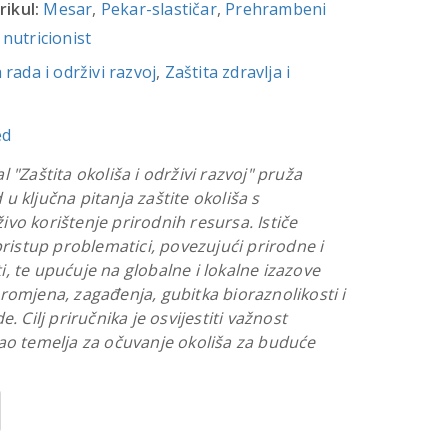
rikul:
Mesar
,
Pekar-slastičar
,
Prehrambeni
nutricionist
 rada i održivi razvoj
,
Zaštita zdravlja i
ed
 "Zaštita okoliša i održivi razvoj" pruža
u ključna pitanja zaštite okoliša s
vo korištenje prirodnih resursa. Ističe
pristup problematici, povezujući prirodne i
, te upućuje na globalne i lokalne izazove
romjena, zagađenja, gubitka bioraznolikosti i
. Cilj priručnika je osvijestiti važnost
ao temelja za očuvanje okoliša za buduće