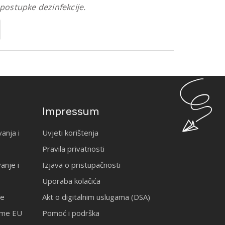
 postupke dezinfekcije.
Impressum
anja i
Uvjeti korištenja
Pravila privatnosti
anje i
Izjava o pristupačnosti
Uporaba kolačića
je
Akt o digitalnim uslugama (DSA)
rame EU
Pomoć i podrška