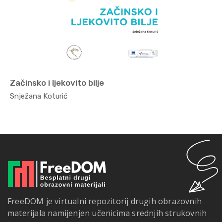
Začinsko i ljekovito bilje
Poljopr...
Snježana Koturić
FreeDOM je virtualni repozitorij drugih obrazovnih
materijala namijenjen učenicima srednjih strukovnih