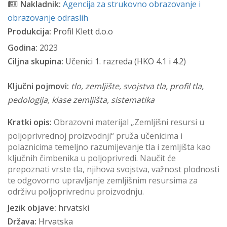
Nakladnik:
Agencija za strukovno obrazovanje i
obrazovanje odraslih
Produkcija:
Profil Klett d.o.o
Godina:
2023
Ciljna skupina:
Učenici 1. razreda (HKO 4.1 i 4.2)
Ključni pojmovi:
tlo, zemljište, svojstva tla, profil tla,
pedologija, klase zemljišta, sistematika
Kratki opis:
Obrazovni materijal „Zemljišni resursi u
poljoprivrednoj proizvodnji“ pruža učenicima i
polaznicima temeljno razumijevanje tla i zemljišta kao
ključnih čimbenika u poljoprivredi. Naučit će
prepoznati vrste tla, njihova svojstva, važnost plodnosti
te odgovorno upravljanje zemljišnim resursima za
održivu poljoprivrednu proizvodnju.
Jezik objave:
hrvatski
Država:
Hrvatska