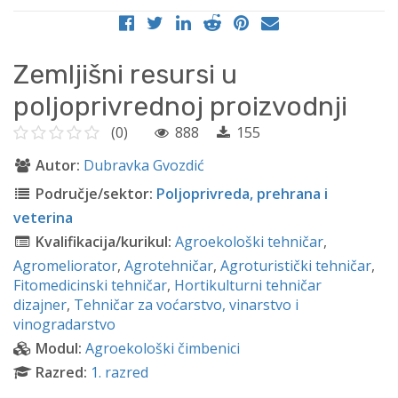
Zemljišni resursi u
poljoprivrednoj proizvodnji
(0)
888
155
Autor:
Dubravka Gvozdić
Područje/sektor:
Poljoprivreda, prehrana i
veterina
Kvalifikacija/kurikul:
Agroekološki tehničar
,
Agromeliorator
,
Agrotehničar
,
Agroturistički tehničar
,
Fitomedicinski tehničar
,
Hortikulturni tehničar
dizajner
,
Tehničar za voćarstvo, vinarstvo i
vinogradarstvo
Modul:
Agroekološki čimbenici
Razred:
1. razred