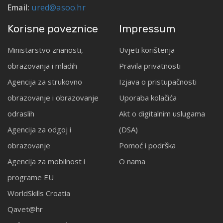
Email:
ured@asoo.hr
Korisne poveznice
Impressum
Ministarstvo znanosti,
Uvjeti korištenja
obrazovanja i mladih
Pravila privatnosti
Agencija za strukovno
Izjava o pristupačnosti
obrazovanje i obrazovanje
Uporaba kolačića
odraslih
Akt o digitalnim uslugama
Agencija za odgoj i
(DSA)
obrazovanje
Pomoć i podrška
Agencija za mobilnost i
O nama
programe EU
WorldSkills Croatia
Qavet@hr