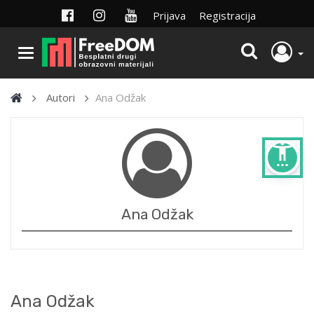
Prijava
Registracija
Autori
Ana Odžak
settings_accessibility
Ana Odžak
Ana Odžak