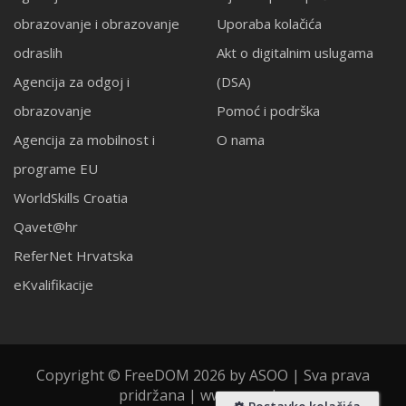
obrazovanje i obrazovanje
Uporaba kolačića
odraslih
Akt o digitalnim uslugama
Agencija za odgoj i
(DSA)
obrazovanje
Pomoć i podrška
Agencija za mobilnost i
O nama
programe EU
WorldSkills Croatia
Qavet@hr
ReferNet Hrvatska
eKvalifikacije
Copyright © FreeDOM 2026 by ASOO | Sva prava
pridržana | www.asoo.hr