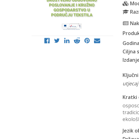
Mod
Raz
Nak
Produk
Godina
Ciljna 
Izdanje
Ključni
utjecaj
Kratki 
osposob
tradic
ekološk
Jezik o