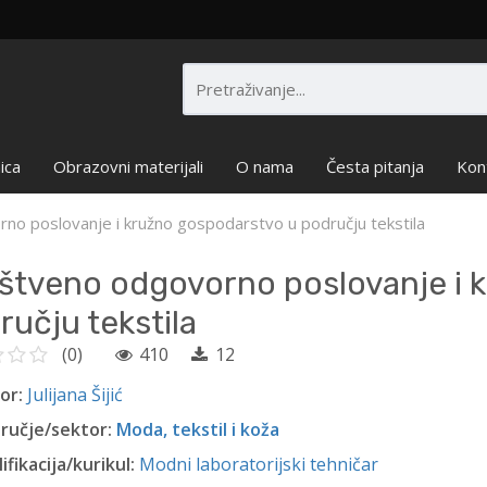
ica
Obrazovni materijali
O nama
Česta pitanja
Kon
no poslovanje i kružno gospodarstvo u području tekstila
štveno odgovorno poslovanje i 
ručju tekstila
(0)
410
12
or:
Julijana Šijić
ručje/sektor:
Moda, tekstil i koža
ifikacija/kurikul:
Modni laboratorijski tehničar