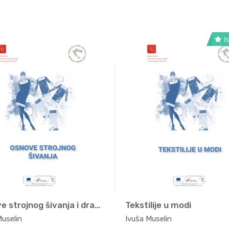
Is
Osnove strojnog šivanja i drapir...
Tekstilije u modi
Moda, t...
Moda, t
Muselin
Ivuša Muselin