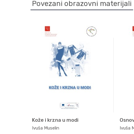
Povezani obrazovni materijali
Elementi i načela modnog dizajna
Kože i krzna u modi
, t...
Moda, t...
Ivuša Muselin
Ivuša 