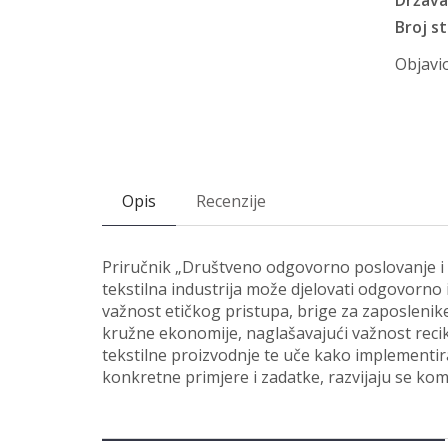
Država
Broj st
Objavio
Opis
Recenzije
Priručnik „Društveno odgovorno poslovanje i k
tekstilna industrija može djelovati odgovorno
važnost etičkog pristupa, brige za zaposlenike
kružne ekonomije, naglašavajući važnost recikl
tekstilne proizvodnje te uče kako implementirat
konkretne primjere i zadatke, razvijaju se kom