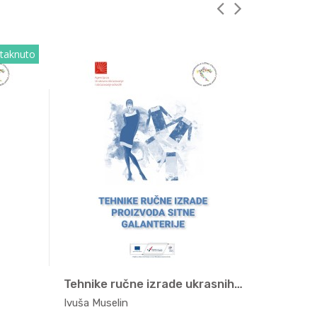
taknuto
Tehnike ručne izrade ukrasnih el...
Modna t
...
Moda, t...
Ivuša Muselin
Suzana Š