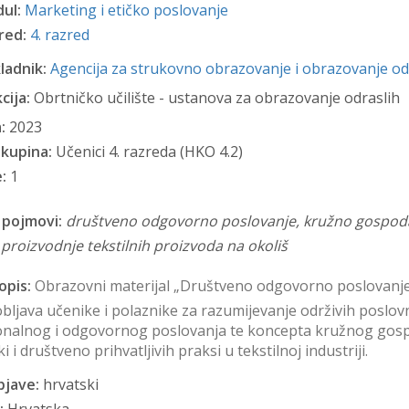
ul:
Marketing i etičko poslovanje
red:
4. razred
ladnik:
Agencija za strukovno obrazovanje i obrazovanje od
cija:
Obrtničko učilište - ustanova za obrazovanje odraslih
:
2023
skupina:
Učenici 4. razreda (HKO 4.2)
:
1
 pojmovi:
društveno odgovorno poslovanje, kružno gospoda
 proizvodnje tekstilnih proizvoda na okoliš
opis:
Obrazovni materijal „Društveno odgovorno poslovanje 
ljava učenike i polaznike za razumijevanje održivih poslov
ionalnog i odgovornog poslovanja te koncepta kružnog gospod
i i društveno prihvatljivih praksi u tekstilnoj industriji.
bjave:
hrvatski