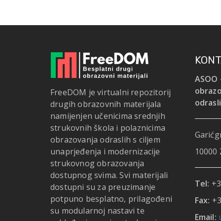
KONT
ASOO -
obrazo
FreeDOM je virtualni repozitorij
odrasl
drugih obrazovnih materijala
namijenjen učenicima srednjih
strukovnih škola i polaznicima
Garićgr
obrazovanja odraslih s ciljem
unaprjeđenja i modernizacije
10000 
strukovnog obrazovanja
dostupnog svima. Svi materijali
Tel:
+3
dostupni su za preuzimanje
potpuno besplatno, prilagođeni
Fax:
+3
su modularnoj nastavi te
Email: