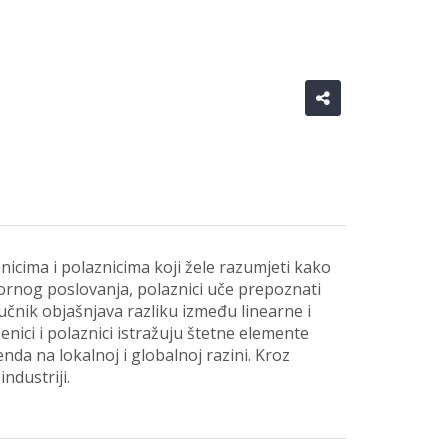
icima i polaznicima koji žele razumjeti kako
vornog poslovanja, polaznici uče prepoznati
učnik objašnjava razliku između linearne i
nici i polaznici istražuju štetne elemente
nda na lokalnoj i globalnoj razini. Kroz
ndustriji.