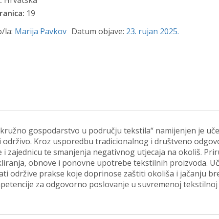
:
Hrvatska
ranica:
19
/la:
Marija Pavkov
Datum objave:
23. rujan 2025.
ružno gospodarstvo u području tekstila“ namijenjen je učen
 i održivo. Kroz usporedbu tradicionalnog i društveno odgo
 i zajednicu te smanjenja negativnog utjecaja na okoliš. Prir
iranja, obnove i ponovne upotrebe tekstilnih proizvoda. Uče
i održive prakse koje doprinose zaštiti okoliša i jačanju bre
petencije za odgovorno poslovanje u suvremenoj tekstilnoj i