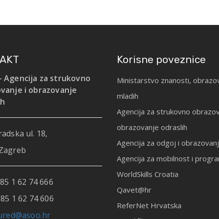
AKT
Korisne poveznice
 Agencija za strukovno
Ministarstvo znanosti, obrazov
vanje i obrazovanje
mladih
ih
Agencija za strukovno obrazov
obrazovanje odraslih
adska ul. 18,
Agencija za odgoj i obrazovan
Zagreb
Agencija za mobilnost i prog
WorldSkills Croatia
85 1 62 74 666
Qavet@hr
85 1 62 74 606
ReferNet Hrvatska
ured@asoo.hr