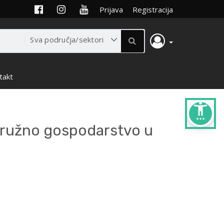
Prijava
Registracija
takt
settings_accessibility
kružno gospodarstvo u