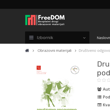
Izbornik
Naslovn
Obrazovni materijali
Društveno odgovor
Dru
pod
Aut
Pod
Kval