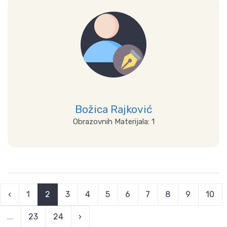
Prikaži sve
Božica Rajković
Obrazovnih Materijala: 1
Prikaži sve
‹
1
2
3
4
5
6
7
8
9
10
...
23
24
›