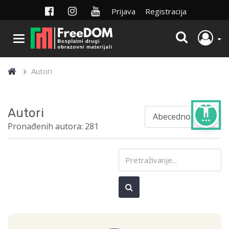
Prijava
Registracija
Autori
settings_accessibility
Autori
Pronađenih autora: 281