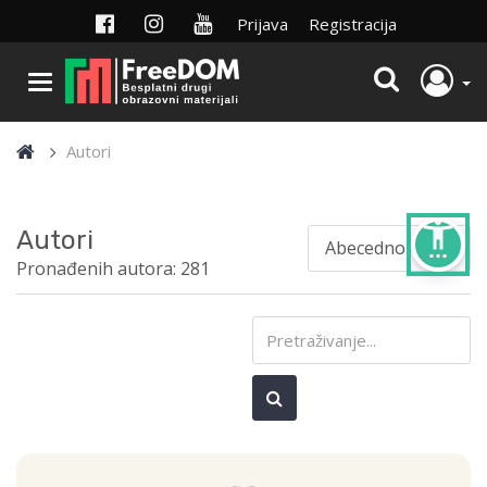
Prijava
Registracija
Autori
settings_accessibility
Autori
Pronađenih autora: 281