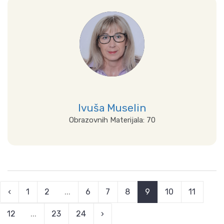
Prikaži sve
Ivuša Muselin
Obrazovnih Materijala: 70
Prikaži sve
‹
1
2
...
6
7
8
9
10
11
12
...
23
24
›