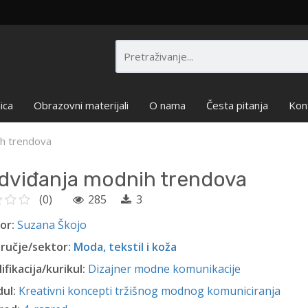
ica
Obrazovni materijali
O nama
Česta pitanja
Kon
h trendova
dviđanja modnih trendova
(0)
285
3
or:
Suzana Škojo
ručje/sektor:
Moda, tekstil i koža
ifikacija/kurikul:
Dizajner modne komunikacije
ul:
Kreativni koncepti tržišnog modnog komuniciranja