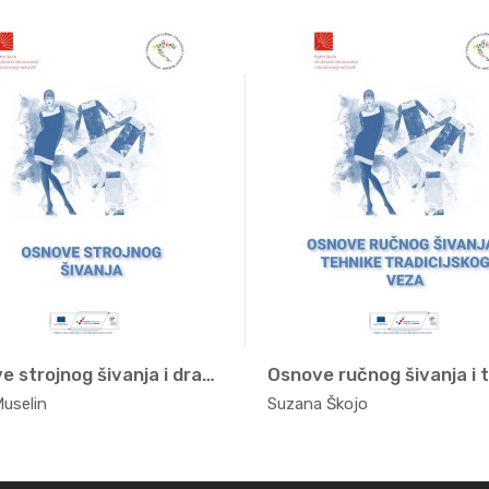
Osnove strojnog šivanja i drapir...
Moda, t...
Moda, t
Muselin
Suzana Škojo