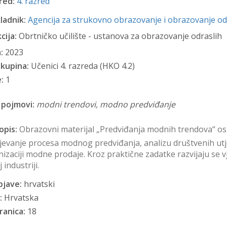
red:
4. razred
ladnik:
Agencija za strukovno obrazovanje i obrazovanje od
cija:
Obrtničko učilište - ustanova za obrazovanje odraslih
:
2023
skupina:
Učenici 4. razreda (HKO 4.2)
:
1
 pojmovi:
modni trendovi, modno predviđanje
opis:
Obrazovni materijal „Predviđanja modnih trendova“ osp
jevanje procesa modnog predviđanja, analizu društvenih utj
izaciji modne prodaje. Kroz praktične zadatke razvijaju se 
industriji.
bjave:
hrvatski
:
Hrvatska
ranica:
18