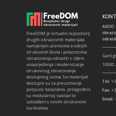
KONT
ASOO -
obrazo
FreeDOM je virtualni repozitorij
odrasl
drugih obrazovnih materijala
namijenjen učenicima srednjih
strukovnih škola i polaznicima
Garićgr
obrazovanja odraslih s ciljem
unaprjeđenja i modernizacije
10000 
strukovnog obrazovanja
dostupnog svima. Svi materijali
Tel:
+3
dostupni su za preuzimanje
potpuno besplatno, prilagođeni
Fax:
+3
su modularnoj nastavi te
Email:
usklađeni s novim strukovnim
kurikulima.