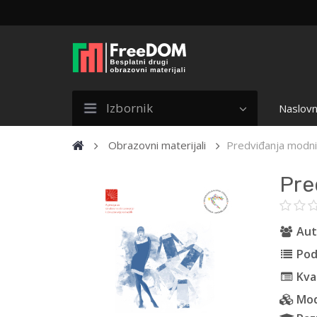
Izbornik
Naslovn
Obrazovni materijali
Predviđanja modni
Pre
Aut
Pod
Kval
Mod