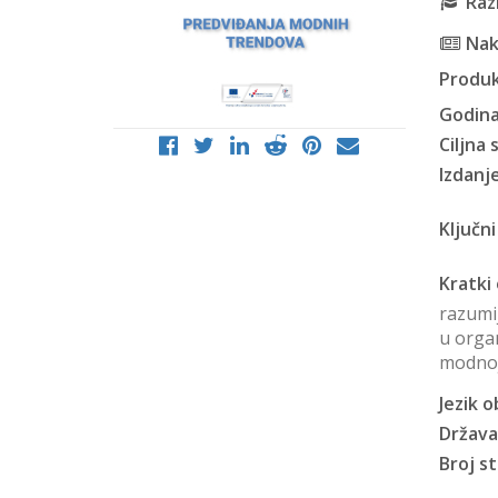
Raz
Nak
Produk
Godina
Ciljna 
Izdanje
Ključni
Kratki 
razumi
u organ
modnoj 
Jezik o
Država
Broj st