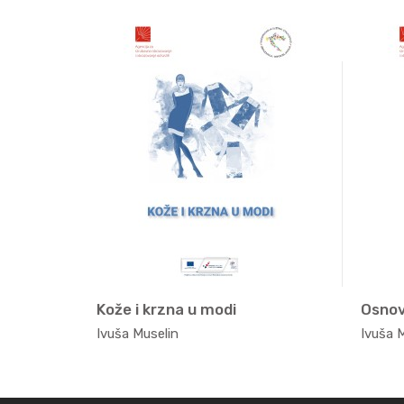
Komunikacija i poslovni bonton u...
Kože i krzna u modi
, t...
Moda, t...
Ivuša Muselin
Ivuša 