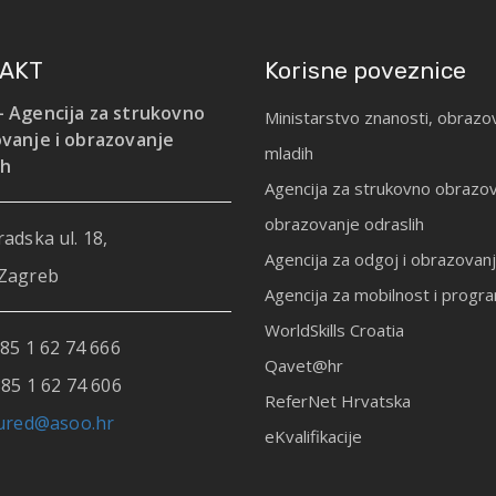
AKT
Korisne poveznice
 Agencija za strukovno
Ministarstvo znanosti, obrazov
vanje i obrazovanje
mladih
ih
Agencija za strukovno obrazov
obrazovanje odraslih
adska ul. 18,
Agencija za odgoj i obrazovan
Zagreb
Agencija za mobilnost i prog
WorldSkills Croatia
85 1 62 74 666
Qavet@hr
85 1 62 74 606
ReferNet Hrvatska
ured@asoo.hr
eKvalifikacije