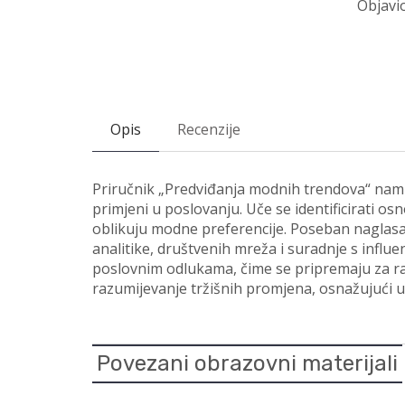
Objavio
Opis
Recenzije
Priručnik „Predviđanja modnih trendova“ namij
primjeni u poslovanju. Uče se identificirati o
oblikuju modne preferencije. Poseban naglasa
analitike, društvenih mreža i suradnje s influ
poslovnim odlukama, čime se pripremaju za rad
razumijevanje tržišnih promjena, osnažujući u
Povezani obrazovni materijali