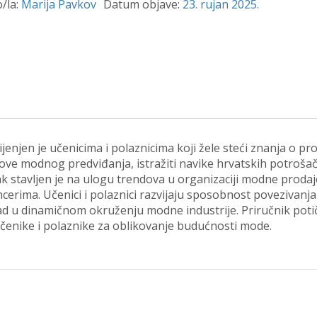
/la:
Marija Pavkov
Datum objave:
23. rujan 2025.
enjen je učenicima i polaznicima koji žele steći znanja o p
snove modnog predviđanja, istražiti navike hrvatskih potrošač
k stavljen je na ulogu trendova u organizaciji modne prodaj
encerima. Učenici i polaznici razvijaju sposobnost poveziva
 u dinamičnom okruženju modne industrije. Priručnik potiče 
čenike i polaznike za oblikovanje budućnosti mode.