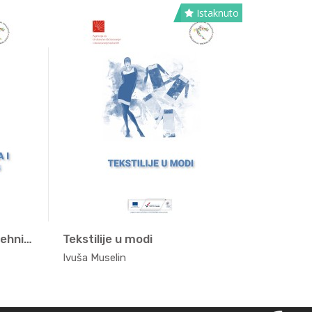
Istaknuto
Osnove ručnog šivanja i tehnike ...
Tekstilije u modi
...
Moda, t...
Ivuša Muselin
Ivuša Mus