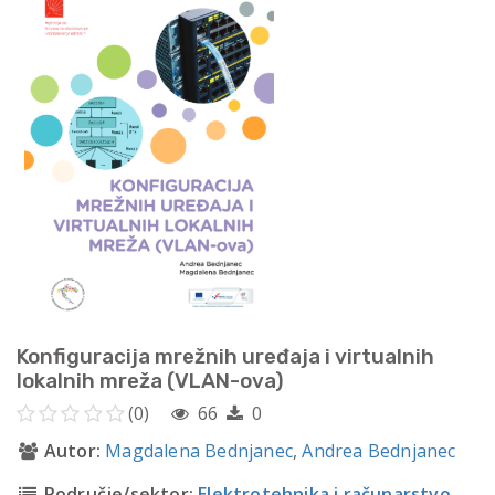
Konfiguracija mrežnih uređaja i virtualnih
lokalnih mreža (VLAN-ova)
(0)
66
0
Autor:
Magdalena Bednjanec
,
Andrea Bednjanec
Područje/sektor:
Elektrotehnika i računarstvo