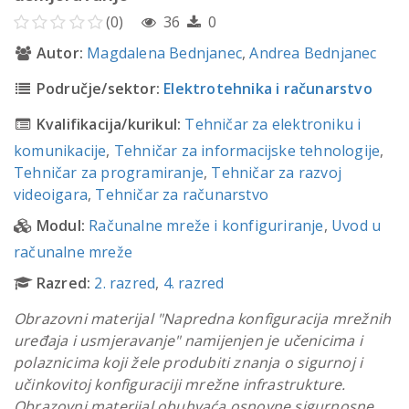
(0)
36
0
Autor:
Magdalena Bednjanec
,
Andrea Bednjanec
Područje/sektor:
Elektrotehnika i računarstvo
Kvalifikacija/kurikul:
Tehničar za elektroniku i
komunikacije
,
Tehničar za informacijske tehnologije
,
Tehničar za programiranje
,
Tehničar za razvoj
videoigara
,
Tehničar za računarstvo
Modul:
Računalne mreže i konfiguriranje
,
Uvod u
računalne mreže
Razred:
2. razred
,
4. razred
Obrazovni materijal "Napredna konfiguracija mrežnih
uređaja i usmjeravanje" namijenjen je učenicima i
polaznicima koji žele produbiti znanja o sigurnoj i
učinkovitoj konfiguraciji mrežne infrastrukture.
Obrazovni materijal obuhvaća osnovne sigurnosne