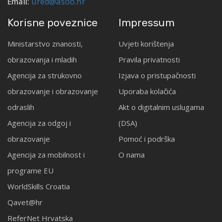
Email:
ured@asoo.hr
Korisne poveznice
Impressum
Ministarstvo znanosti,
Uvjeti korištenja
obrazovanja i mladih
Pravila privatnosti
Agencija za strukovno
Izjava o pristupačnosti
obrazovanje i obrazovanje
Uporaba kolačića
odraslih
Akt o digitalnim uslugama
Agencija za odgoj i
(DSA)
obrazovanje
Pomoć i podrška
Agencija za mobilnost i
O nama
programe EU
WorldSkills Croatia
Qavet@hr
ReferNet Hrvatska