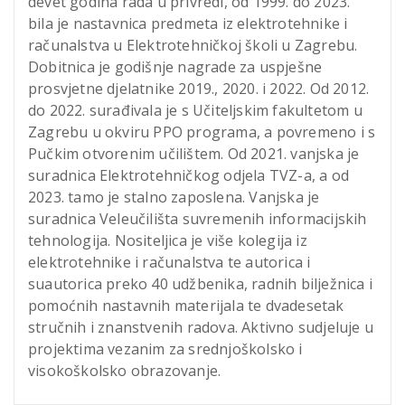
devet godina rada u privredi, od 1999. do 2023.
bila je nastavnica predmeta iz elektrotehnike i
računalstva u Elektrotehničkoj školi u Zagrebu.
Dobitnica je godišnje nagrade za uspješne
prosvjetne djelatnike 2019., 2020. i 2022. Od 2012.
do 2022. surađivala je s Učiteljskim fakultetom u
Zagrebu u okviru PPO programa, a povremeno i s
Pučkim otvorenim učilištem. Od 2021. vanjska je
suradnica Elektrotehničkog odjela TVZ-a, a od
2023. tamo je stalno zaposlena. Vanjska je
suradnica Veleučilišta suvremenih informacijskih
tehnologija. Nositeljica je više kolegija iz
elektrotehnike i računalstva te autorica i
suautorica preko 40 udžbenika, radnih bilježnica i
pomoćnih nastavnih materijala te dvadesetak
stručnih i znanstvenih radova. Aktivno sudjeluje u
projektima vezanim za srednjoškolsko i
visokoškolsko obrazovanje.