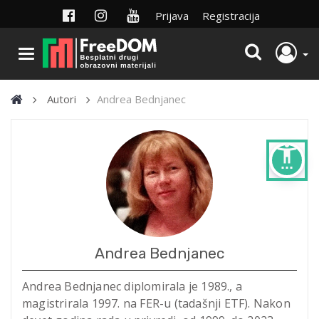
Prijava
Registracija
Autori
Andrea Bednjanec
settings_accessibility
Andrea Bednjanec
Andrea Bednjanec diplomirala je 1989., a
magistrirala 1997. na FER-u (tadašnji ETF). Nakon