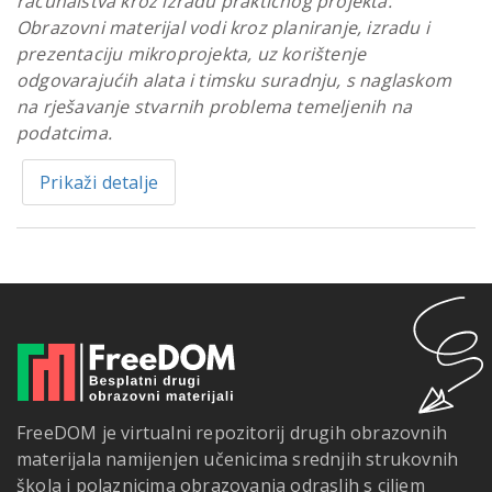
računalstva kroz izradu praktičnog projekta.
Obrazovni materijal vodi kroz planiranje, izradu i
prezentaciju mikroprojekta, uz korištenje
odgovarajućih alata i timsku suradnju, s naglaskom
na rješavanje stvarnih problema temeljenih na
podatcima.
Prikaži detalje
FreeDOM je virtualni repozitorij drugih obrazovnih
materijala namijenjen učenicima srednjih strukovnih
škola i polaznicima obrazovanja odraslih s ciljem