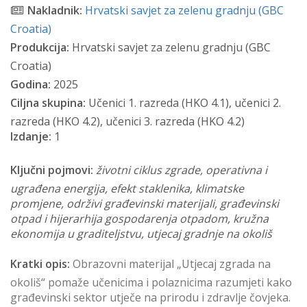
Nakladnik:
Hrvatski savjet za zelenu gradnju (GBC
Croatia)
Produkcija:
Hrvatski savjet za zelenu gradnju (GBC
Croatia)
Godina:
2025
Ciljna skupina:
Učenici 1. razreda (HKO 4.1), učenici 2.
razreda (HKO 4.2), učenici 3. razreda (HKO 4.2)
Izdanje:
1
Ključni pojmovi:
životni ciklus zgrade, operativna i
ugrađena energija, efekt staklenika, klimatske
promjene, održivi građevinski materijali, građevinski
otpad i hijerarhija gospodarenja otpadom, kružna
ekonomija u graditeljstvu, utjecaj gradnje na okoliš
Kratki opis:
Obrazovni materijal „Utjecaj zgrada na
okoliš“ pomaže učenicima i polaznicima razumjeti kako
građevinski sektor utječe na prirodu i zdravlje čovjeka.