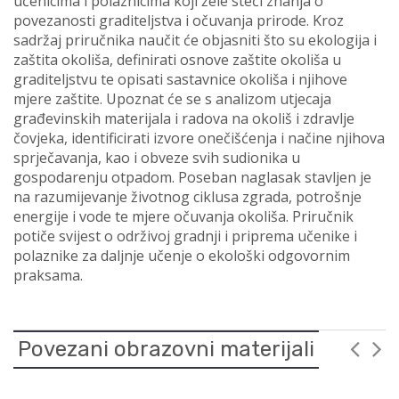
učenicima i polaznicima koji žele steći znanja o
povezanosti graditeljstva i očuvanja prirode. Kroz
sadržaj priručnika naučit će objasniti što su ekologija i
zaštita okoliša, definirati osnove zaštite okoliša u
graditeljstvu te opisati sastavnice okoliša i njihove
mjere zaštite. Upoznat će se s analizom utjecaja
građevinskih materijala i radova na okoliš i zdravlje
čovjeka, identificirati izvore onečišćenja i načine njihova
sprječavanja, kao i obveze svih sudionika u
gospodarenju otpadom. Poseban naglasak stavljen je
na razumijevanje životnog ciklusa zgrada, potrošnje
energije i vode te mjere očuvanja okoliša. Priručnik
potiče svijest o održivoj gradnji i priprema učenike i
polaznike za daljnje učenje o ekološki odgovornim
praksama.
Povezani obrazovni materijali