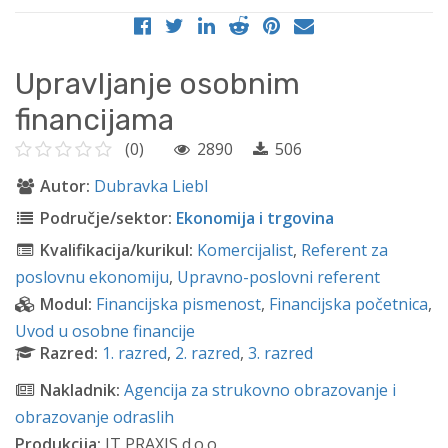
Upravljanje osobnim
financijama
(0)
2890
506
Autor:
Dubravka Liebl
Područje/sektor:
Ekonomija i trgovina
Kvalifikacija/kurikul:
Komercijalist
,
Referent za
poslovnu ekonomiju
,
Upravno-poslovni referent
Modul:
Financijska pismenost
,
Financijska početnica
,
Uvod u osobne financije
Razred:
1. razred
,
2. razred
,
3. razred
Nakladnik:
Agencija za strukovno obrazovanje i
obrazovanje odraslih
Produkcija:
IT PRAXIS d.o.o.