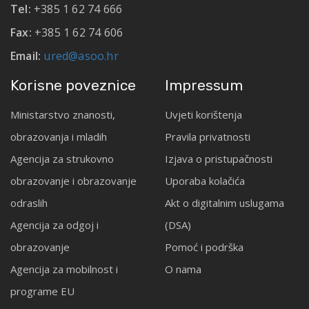
Tel:
+385 1 62 74 666
Fax:
+385 1 62 74 606
Email:
ured@asoo.hr
Korisne poveznice
Impressum
Ministarstvo znanosti,
Uvjeti korištenja
obrazovanja i mladih
Pravila privatnosti
Agencija za strukovno
Izjava o pristupačnosti
obrazovanje i obrazovanje
Uporaba kolačića
odraslih
Akt o digitalnim uslugama
Agencija za odgoj i
(DSA)
obrazovanje
Pomoć i podrška
Agencija za mobilnost i
O nama
programe EU