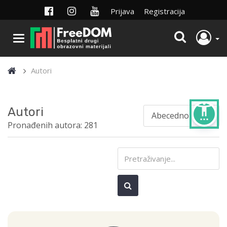
Prijava
Registracija
Autori
settings_accessibility
Autori
Pronađenih autora: 281