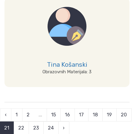
Prikaži sve
Tina Košanski
Obrazovnih Materijala: 3
Prikaži sve
‹
1
2
...
15
16
17
18
19
20
21
22
23
24
›