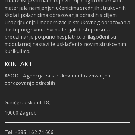
FreeDOM je virtualni repozitorij drugih obrazovnih
materijala namijenjen učenicima srednjih strukovnih
škola i polaznicima obrazovanja odraslih s ciljem
unaprjeđenja i modernizacije strukovnog obrazovanja
dostupnog svima. Svi materijali dostupni su za
preuzimanje potpuno besplatno, prilagođeni su
modularnoj nastavi te usklađeni s novim strukovnim
kurikulima.
KONTAKT
ASOO - Agencija za strukovno obrazovanje i
obrazovanje odraslih
Garićgradska ul. 18,
10000 Zagreb
Tel:
+385 1 62 74 666