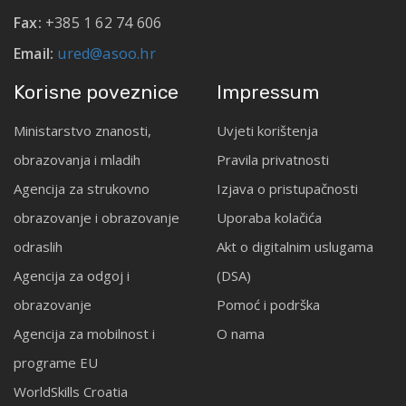
Fax:
+385 1 62 74 606
Email:
ured@asoo.hr
Korisne poveznice
Impressum
Ministarstvo znanosti,
Uvjeti korištenja
obrazovanja i mladih
Pravila privatnosti
Agencija za strukovno
Izjava o pristupačnosti
obrazovanje i obrazovanje
Uporaba kolačića
odraslih
Akt o digitalnim uslugama
Agencija za odgoj i
(DSA)
obrazovanje
Pomoć i podrška
Agencija za mobilnost i
O nama
programe EU
WorldSkills Croatia