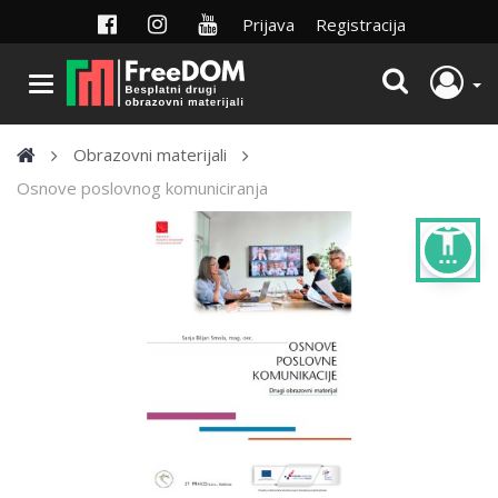
Prijava
Registracija
Obrazovni materijali
Osnove poslovnog komuniciranja
settings_accessibility