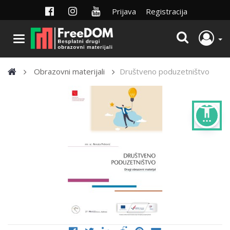
Prijava
Registracija
Obrazovni materijali
Društveno poduzetništvo
settings_accessibility