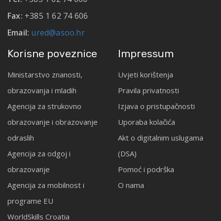
Fax:
+385 1 62 74 606
Email:
ured@asoo.hr
Korisne poveznice
Impressum
Ministarstvo znanosti,
Uvjeti korištenja
obrazovanja i mladih
Pravila privatnosti
Agencija za strukovno
Izjava o pristupačnosti
obrazovanje i obrazovanje
Uporaba kolačića
odraslih
Akt o digitalnim uslugama
Agencija za odgoj i
(DSA)
obrazovanje
Pomoć i podrška
Agencija za mobilnost i
O nama
programe EU
WorldSkills Croatia