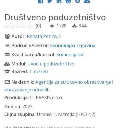
Društveno poduzetništvo
(0)
1728
344
Autor:
Renata Petrović
Područje/sektor:
Ekonomija i trgovina
Kvalifikacija/kurikul:
Komercijalist
Modul:
Uvod u poduzetništvo
Razred:
1. razred
Nakladnik:
Agencija za strukovno obrazovanje i
obrazovanje odraslih
Produkcija:
IT PRAXIS d.o.o.
Godina:
2023
Ciljna skupina:
Učenici 1. razreda (HKO 4.2)