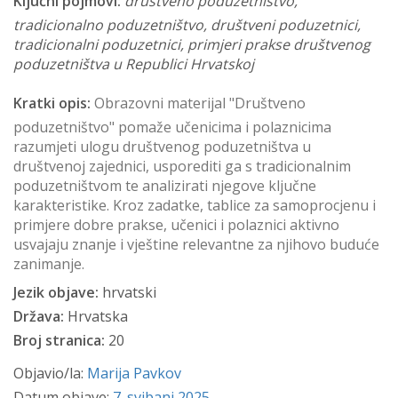
Ključni pojmovi:
društveno poduzetništvo,
tradicionalno poduzetništvo, društveni poduzetnici,
tradicionalni poduzetnici, primjeri prakse društvenog
poduzetništva u Republici Hrvatskoj
Kratki opis:
Obrazovni materijal "Društveno
poduzetništvo" pomaže učenicima i polaznicima
razumjeti ulogu društvenog poduzetništva u
društvenoj zajednici, usporediti ga s tradicionalnim
poduzetništvom te analizirati njegove ključne
karakteristike. Kroz zadatke, tablice za samoprocjenu i
primjere dobre prakse, učenici i polaznici aktivno
usvajaju znanje i vještine relevantne za njihovo buduće
zanimanje.
Jezik objave:
hrvatski
Država:
Hrvatska
Broj stranica:
20
Objavio/la:
Marija Pavkov
Datum objave:
7. svibanj 2025.