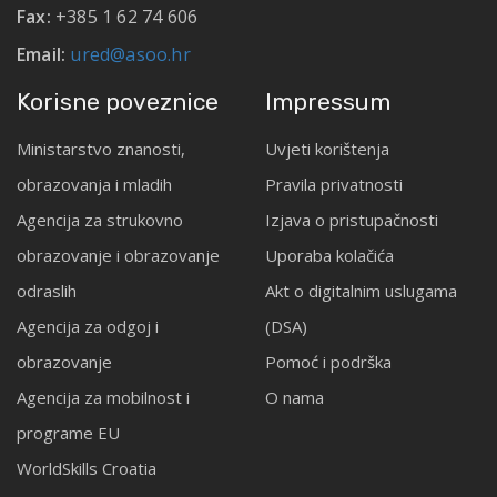
Fax:
+385 1 62 74 606
Email:
ured@asoo.hr
Korisne poveznice
Impressum
Ministarstvo znanosti,
Uvjeti korištenja
obrazovanja i mladih
Pravila privatnosti
Agencija za strukovno
Izjava o pristupačnosti
obrazovanje i obrazovanje
Uporaba kolačića
odraslih
Akt o digitalnim uslugama
Agencija za odgoj i
(DSA)
obrazovanje
Pomoć i podrška
Agencija za mobilnost i
O nama
programe EU
WorldSkills Croatia