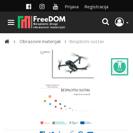
Prijava
Registracija
Obrazovni materijali
Bespilotni sustav
settings_accessibility