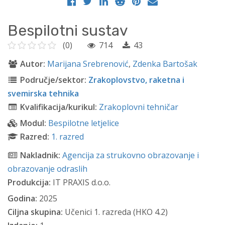
Bespilotni sustav
(0)
714
43
Autor:
Marijana Srebrenović
,
Zdenka Bartošak
Područje/sektor:
Zrakoplovstvo, raketna i
svemirska tehnika
Kvalifikacija/kurikul:
Zrakoplovni tehničar
Modul:
Bespilotne letjelice
Razred:
1. razred
Nakladnik:
Agencija za strukovno obrazovanje i
obrazovanje odraslih
Produkcija:
IT PRAXIS d.o.o.
Godina:
2025
Ciljna skupina:
Učenici 1. razreda (HKO 4.2)