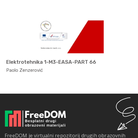
Elektrotehnika 1-M3-EASA-PART 66
Zrakopl...
Paolo Zenzerović
FreeDOM je virtualni repozitorij drugih obrazovnih