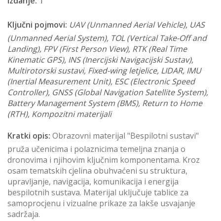
Izdanje:
1
Ključni pojmovi:
UAV (Unmanned Aerial Vehicle), UAS
(Unmanned Aerial System), TOL (Vertical Take-Off and
Landing), FPV (First Person View), RTK (Real Time
Kinematic GPS), INS (Inercijski Navigacijski Sustav),
Multirotorski sustavi, Fixed-wing letjelice, LIDAR, IMU
(Inertial Measurement Unit), ESC (Electronic Speed
Controller), GNSS (Global Navigation Satellite System),
Battery Management System (BMS), Return to Home
(RTH), Kompozitni materijali
Kratki opis:
Obrazovni materijal "Bespilotni sustavi"
pruža učenicima i polaznicima temeljna znanja o
dronovima i njihovim ključnim komponentama. Kroz
osam tematskih cjelina obuhvaćeni su struktura,
upravljanje, navigacija, komunikacija i energija
bespilotnih sustava. Materijal uključuje tablice za
samoprocjenu i vizualne prikaze za lakše usvajanje
sadržaja.